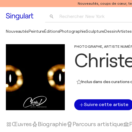
Nouveautés, coups de cœur, t
Rechercher 
New York
Photographie
Nouveautés
Peinture
Éditions
Photographie
Sculpture
Dessin
Artistes
Pop Art
PHOTOGRAPHE, ARTISTE NUMÉRIQ
Pablo Picasso
Christe
Inclus dans des curations d
Suivre cette artiste
Œuvres
Biographie
Parcours artistique
P