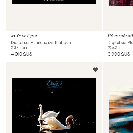
In Your Eyes
Réverbérat
Digital sur Panneau synthétique
Digital sur Pl
33x43in
23x31in
4 010 $US
3 990 $US