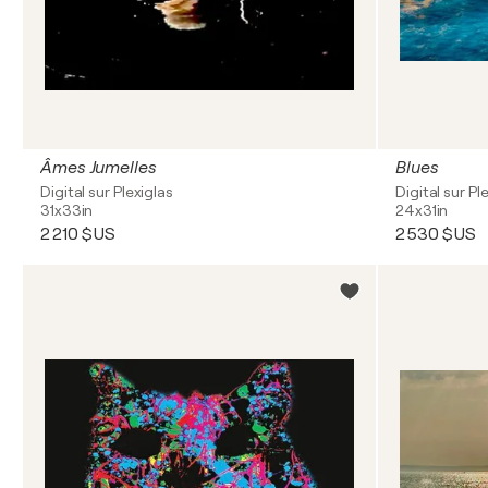
Âmes Jumelles
Blues
Digital sur Plexiglas
Digital sur Pl
31x33in
24x31in
2 210 $US
2 530 $US