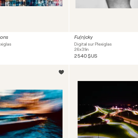
ions
Fu(n)cky
exiglas
Digital sur Plexiglas
26x31in
2 540 $US