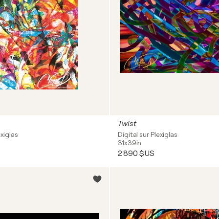
Twist
exiglas
Digital sur Plexiglas
31x39in
2 890 $US