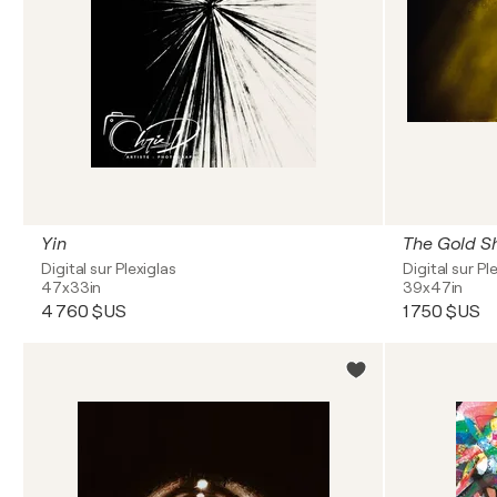
Yin
The Gold S
Digital sur Plexiglas
Digital sur Pl
47x33in
39x47in
4 760 $US
1 750 $US