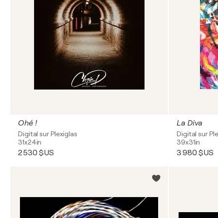
Ohé !
La Diva
Digital sur Plexiglas
Digital sur Pl
31x24in
39x31in
2 530 $US
3 980 $US