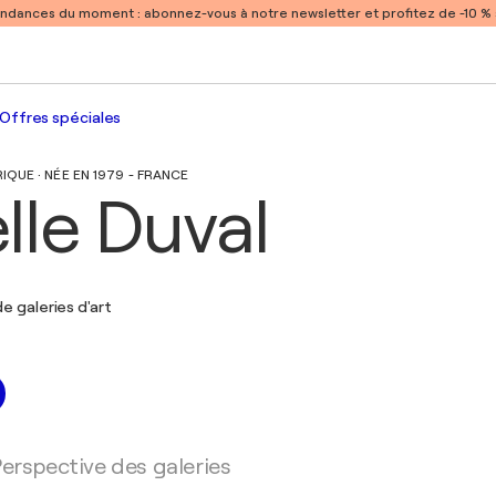
endances du moment :
abonnez-vous à notre newsletter et profitez de -10 
Offres spéciales
UE · NÉE EN 1979 - FRANCE
lle Duval
e galeries d'art
erspective des galeries