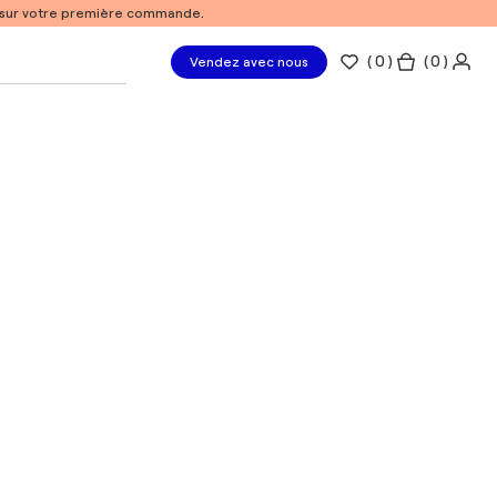
% sur votre première commande.
(
0
)
( 0 )
Vendez avec nous