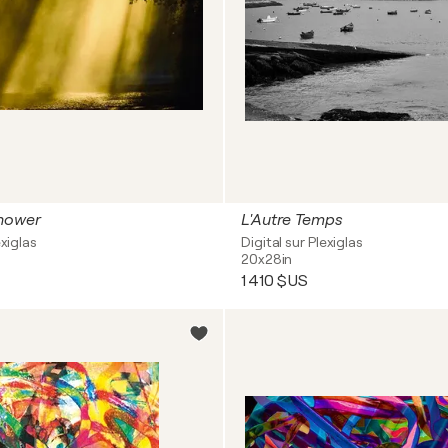
hower
L'Autre Temps
exiglas
Digital sur Plexiglas
20x28in
1 410 $US