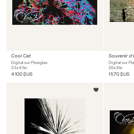
Cool Cat
Souvenir d'
Digital sur Plexiglas
Digital sur Pl
33x43in
26x31in
4 100 $US
1 570 $US