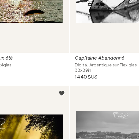
un été
Capitaine Abandonné
exiglas
Digital, Argentique sur Plexiglas
33x39in
1 440 $US