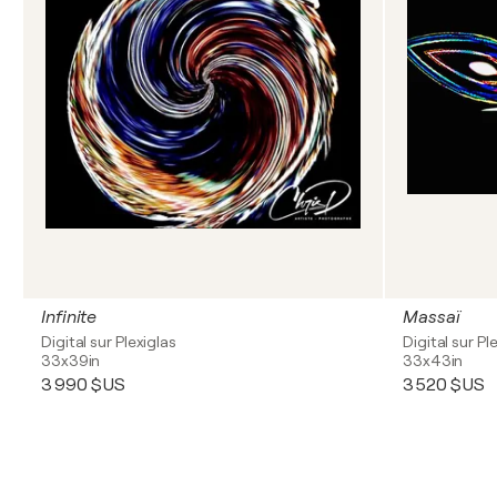
Infinite
Massaï
Digital sur Plexiglas
Digital sur Pl
33x39in
33x43in
3 990 $US
3 520 $US