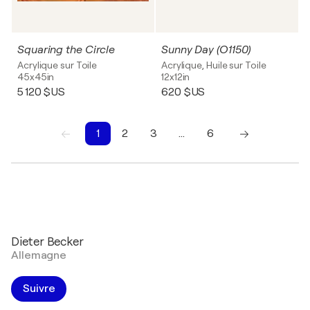
Squaring the Circle
Sunny Day (O1150)
Acrylique sur Toile
Acrylique, Huile sur Toile
45x45in
12x12in
5 120 $US
620 $US
1
2
3
…
6
1
2
3
4
5
6
Dieter Becker
Allemagne
Suivre