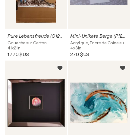
Pure Lebensfreude (O1200)
Mini-Unikate Berge (P1286) - 3er-Set
Gouache sur Carton
Acrylique, Encre de Chine sur Papier
41x21in
4x3in
1 770 $US
270 $US