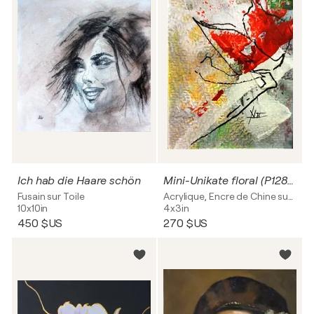
Ich hab die Haare schön
Mini-Unikate floral (P1281) - 3er-Set
Fusain sur Toile
Acrylique, Encre de Chine sur Papier
10x10in
4x3in
450 $US
270 $US