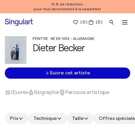
10 % de réduction
pour tout abonnement à la newsletter
(
0
)
( 0 )
PEINTRE · NÉ EN 1952 - ALLEMAGNE
Dieter Becker
Suivre cet artiste
Œuvres
Biographie
Parcours artistique
Prix
Technique
Taille
Offres spéciale