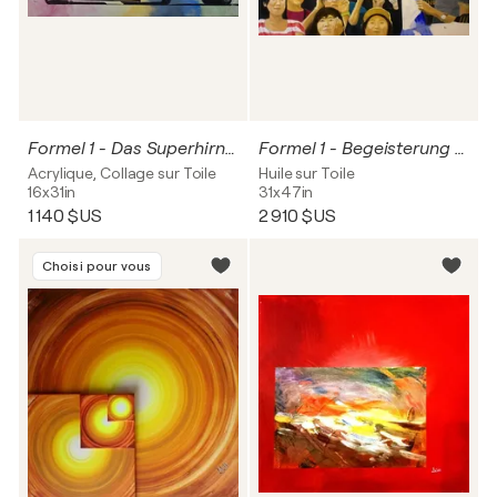
Formel 1 - Das Superhirn - Ross Brawn (9430)
Formel 1 - Begeisterung (D607)
Acrylique, Collage sur Toile
Huile sur Toile
16x31in
31x47in
1 140 $US
2 910 $US
Choisi pour vous