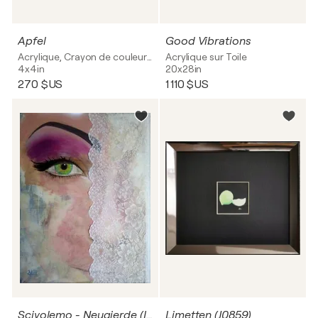
Apfel
Good Vibrations
Acrylique, Crayon de couleur sur Papier
Acrylique sur Toile
4x4in
20x28in
270 $US
1 110 $US
Scivolemo - Neugierde (I0814)
Limetten (J0859)