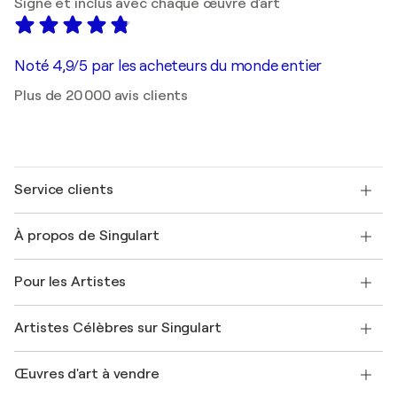
Signé et inclus avec chaque œuvre d'art
Noté 4,9/5 par les acheteurs du monde entier
Plus de 20 000 avis clients
Service clients
Nous contacter
À propos de Singulart
Expédition
Politique de retour
A propos de nous
Témoignages de clients
Pour les Artistes
FAQ
Offrir une carte cadeau
Sociétés affiliées
Rejoignez notre programme commercial
Rejoindre Singulart en tant qu'artiste
Nos artistes
Mon compte
Artistes Célèbres sur Singulart
Se connecter en tant qu'Artiste
Magazine Singulart
Protection acheteur
Emplois
+33 1 76 44 06 42
Henri Matisse
Découvrez une sélection d'art original
Œuvres d'art à vendre
Marc Chagall
Pablo Picasso