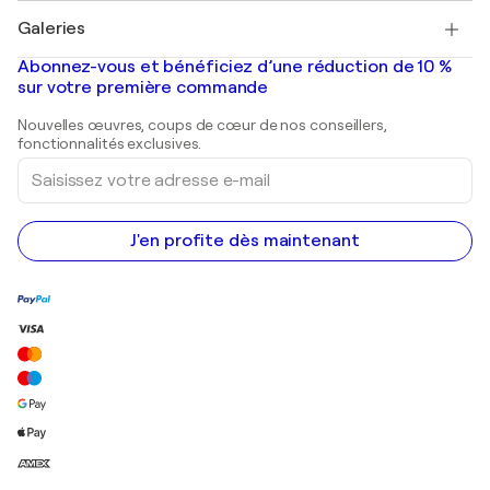
Tableaux à vendre
Salvador Dalí
Galeries
Tableaux abstraits à vendre
Banksy
Peintures à l'huile
Mr. Brainwash
Galeries d'art en France
Abonnez-vous et bénéficiez d’une réduction de 10 %
Peintures de paysage
Shepard Fairey
Galeries d'art en Belgique
sur votre première commande
Estampes
Sculptures
Nouvelles œuvres, coups de cœur de nos conseillers,
Peintures acryliques
fonctionnalités exclusives.
Saisissez
votre
adresse
e-
mail
J'en profite dès maintenant