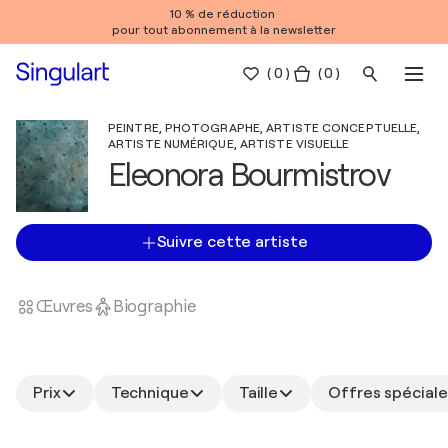
10 % de réduction
pour tout abonnement à la newsletter
(
0
)
( 0 )
PEINTRE, PHOTOGRAPHE, ARTISTE CONCEPTUELLE,
ARTISTE NUMÉRIQUE, ARTISTE VISUELLE
Eleonora Bourmistrov
Suivre cette artiste
Œuvres
Biographie
Prix
Technique
Taille
Offres spéciale