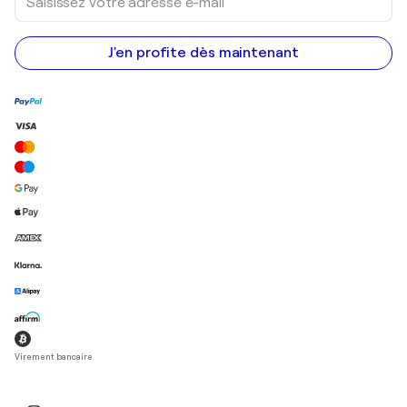
votre
adresse
e-
mail
J'en profite dès maintenant
Virement bancaire