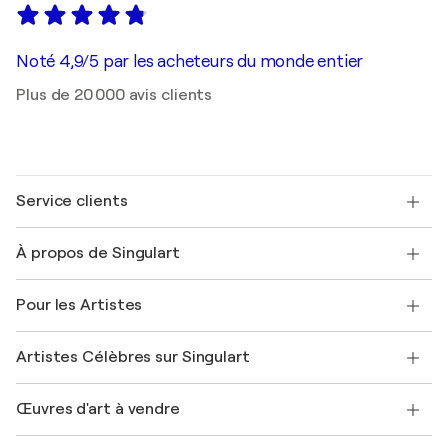
Noté 4,9/5 par les acheteurs du monde entier
Plus de 20 000 avis clients
Service clients
Nous contacter
À propos de Singulart
Expédition
Politique de retour
A propos de nous
Témoignages de clients
Pour les Artistes
FAQ
Offrir une carte cadeau
Sociétés affiliées
Rejoignez notre programme commercial
Rejoindre Singulart en tant qu'artiste
Nos artistes
Mon compte
Artistes Célèbres sur Singulart
Se connecter en tant qu'Artiste
Magazine Singulart
Protection acheteur
Emplois
+33 1 76 44 06 42
Henri Matisse
Découvrez une sélection d'art original
Œuvres d'art à vendre
Marc Chagall
Pablo Picasso
Tableaux à vendre