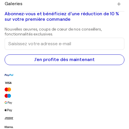
Salvador Dalí
Galeries
Tableaux abstraits à vendre
Banksy
Peintures à l'huile
Mr. Brainwash
Galeries d'art en France
Abonnez-vous et bénéficiez d’une réduction de 10 %
Peintures de paysage
Shepard Fairey
Galeries d'art en Belgique
sur votre première commande
Estampes
Sculptures
Nouvelles œuvres, coups de cœur de nos conseillers,
Peintures acryliques
fonctionnalités exclusives.
Saisissez
votre
adresse
e-
mail
J'en profite dès maintenant