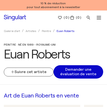
10 % de réduction
pour tout abonnement à la newsletter
(
0
)
( 0 )
Euan Roberts
Galerie d'art
Artistes
Peintre
PEINTRE · NÉ EN 1989 - ROYAUME-UNI
Euan Roberts
Demander une
Suivre cet artiste
évaluation de vente
Art de Euan Roberts en vente