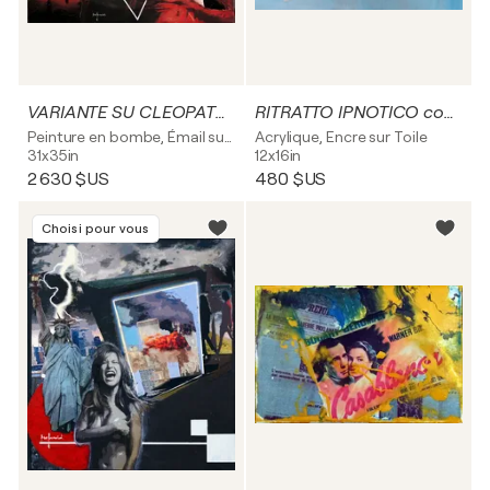
VARIANTE SU CLEOPATRA - tela
RITRATTO IPNOTICO con triangoli blu - tela
Peinture en bombe, Émail sur Toile
Acrylique, Encre sur Toile
31x35in
12x16in
2 630 $US
480 $US
Choisi pour vous