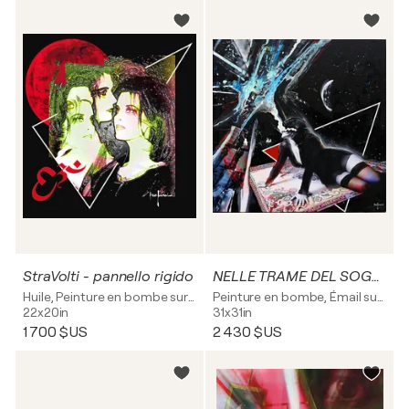
StraVolti - pannello rigido
NELLE TRAME DEL SOGNO - tela
Huile, Peinture en bombe sur Bois
Peinture en bombe, Émail sur Toile
22x20in
31x31in
1 700 $US
2 430 $US