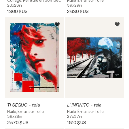
Collage, Peinture en bombe sur Toile
Huile, Émail sur Toile
20x28in
39x29in
1 360 $US
2 630 $US
TI SEGUO - tela
L' INFINITO - tela
Huile, Émail sur Toile
Huile, Émail sur Toile
39x28in
27x37in
2 570 $US
1 810 $US