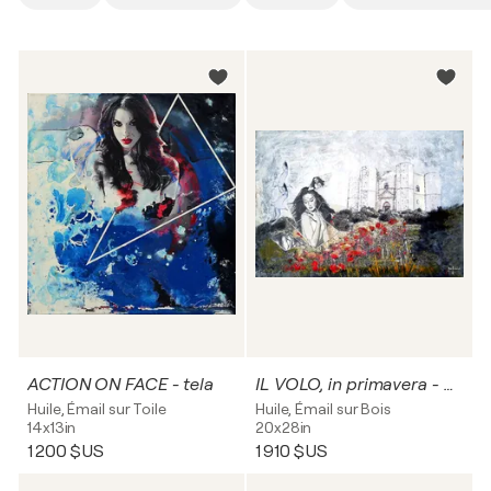
ACTION ON FACE - tela
IL VOLO, in primavera - pannello rigido
Huile, Émail sur Toile
Huile, Émail sur Bois
14x13in
20x28in
1 200 $US
1 910 $US