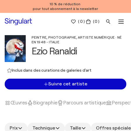
10 % de réduction
pour tout abonnement à la newsletter
(
0
)
( 0 )
PEINTRE, PHOTOGRAPHE, ARTISTE NUMÉRIQUE · NÉ
EN 1948 - ITALIE
Ezio Ranaldi
Inclus dans des curations de galeries d'art
Suivre cet artiste
Œuvres
Biographie
Parcours artistique
Perspect
Prix
Technique
Taille
Offres spéciale