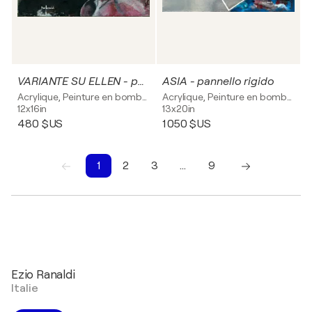
VARIANTE SU ELLEN - pannello rigido
ASIA - pannello rigido
Acrylique, Peinture en bombe sur Panneau synthétique
Acrylique, Peinture en bombe sur Bois
12x16in
13x20in
480 $US
1 050 $US
1
2
3
…
9
1
2
3
4
5
6
7
8
9
Ezio Ranaldi
Italie