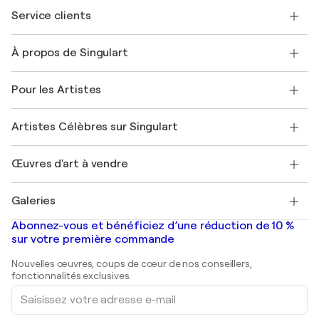
Service clients
Nous contacter
À propos de Singulart
Expédition
Politique de retour
A propos de nous
Témoignages de clients
Pour les Artistes
FAQ
Offrir une carte cadeau
Sociétés affiliées
Rejoignez notre programme commercial
Rejoindre Singulart en tant qu'artiste
Nos artistes
Mon compte
Artistes Célèbres sur Singulart
Se connecter en tant qu'Artiste
Magazine Singulart
Protection acheteur
Emplois
+33 1 76 44 06 42
Henri Matisse
Découvrez une sélection d'art original
Œuvres d'art à vendre
Marc Chagall
Pablo Picasso
Tableaux à vendre
Salvador Dalí
Galeries
Tableaux abstraits à vendre
Banksy
Peintures à l'huile
Mr. Brainwash
Galeries d'art en France
Abonnez-vous et bénéficiez d’une réduction de 10 %
Peintures de paysage
Shepard Fairey
Galeries d'art en Belgique
sur votre première commande
Estampes
Sculptures
Nouvelles œuvres, coups de cœur de nos conseillers,
Peintures acryliques
fonctionnalités exclusives.
Saisissez
votre
adresse