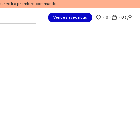
% sur votre première commande.
(
0
)
( 0 )
Vendez avec nous