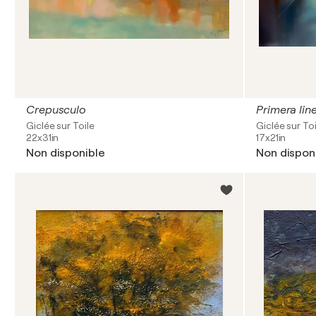
Crepusculo
Primera lin
Giclée sur Toile
Giclée sur Toi
22x31in
17x21in
Non disponible
Non dispon