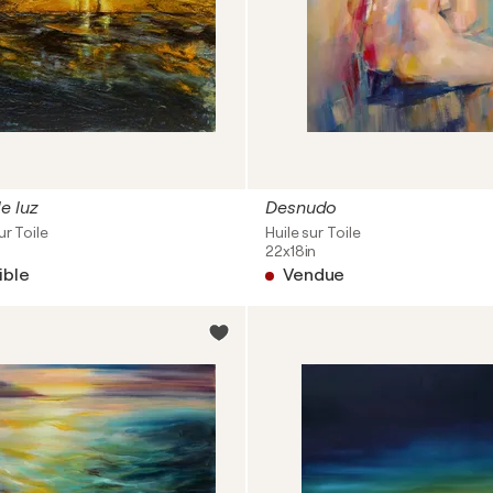
e luz
Desnudo
ur Toile
Huile sur Toile
22x18in
ible
Vendue