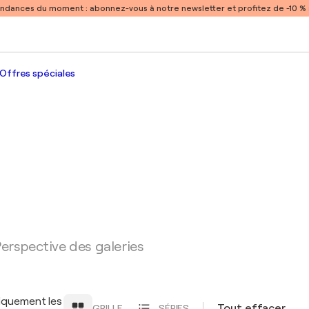
endances du moment :
abonnez-vous à notre newsletter et profitez de -10 
Offres spéciales
erspective des galeries
iquement les
Tout effacer
GRILLE
SÉRIES