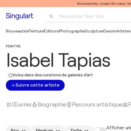
Nouveautés, coups de cœur, t
Rechercher 
New York
Photographie
Nouveautés
Peinture
Éditions
Photographie
Sculpture
Dessin
Artistes
Pop Art
PEINTRE
Pablo Picasso
Isabel Tapias
Inclus dans des curations de galeries d'art
Suivre cette artiste
Œuvres
Biographie
Parcours artistique
P
Afficher un
Prix
Medium
Taille