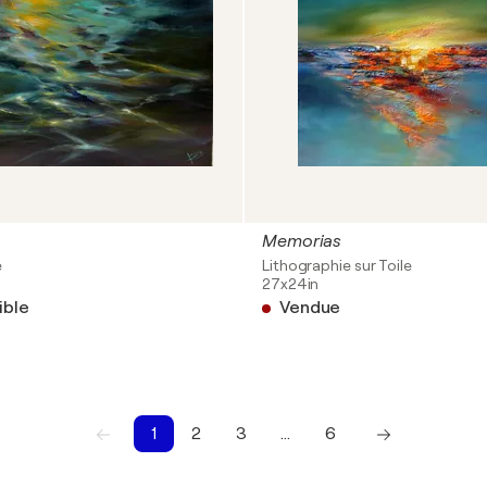
Memorias
e
Lithographie sur Toile
27x24in
ible
Vendue
1
2
3
…
6