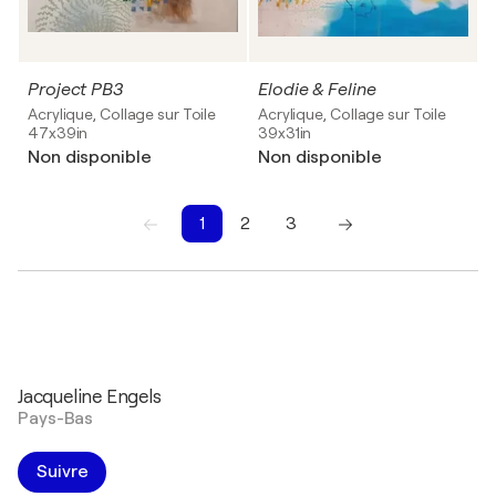
Project PB3
Elodie & Feline
Acrylique, Collage sur Toile
Acrylique, Collage sur Toile
47x39in
39x31in
Non disponible
Non disponible
1
2
3
1
2
3
Jacqueline Engels
Pays-Bas
Suivre