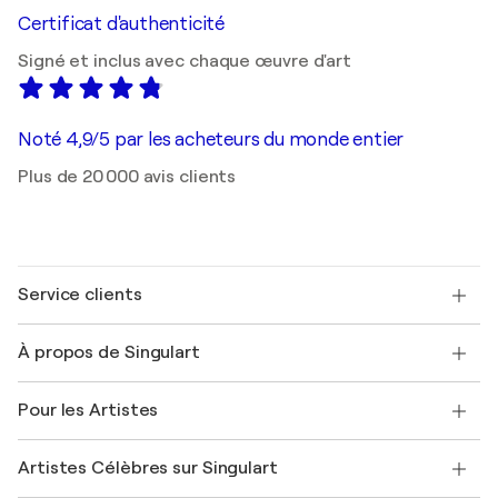
Certificat d'authenticité
Signé et inclus avec chaque œuvre d'art
Noté 4,9/5 par les acheteurs du monde entier
Plus de 20 000 avis clients
Service clients
Nous contacter
À propos de Singulart
Expédition
Politique de retour
A propos de nous
Témoignages de clients
Pour les Artistes
FAQ
Offrir une carte cadeau
Sociétés affiliées
Rejoignez notre programme commercial
Rejoindre Singulart en tant qu'artiste
Nos artistes
Mon compte
Artistes Célèbres sur Singulart
Se connecter en tant qu'Artiste
Magazine Singulart
Protection acheteur
Emplois