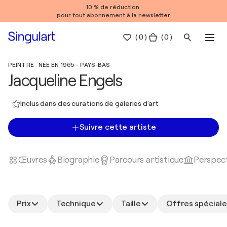
10 % de réduction
pour tout abonnement à la newsletter
(
0
)
( 0 )
PEINTRE · NÉE EN 1965 - PAYS-BAS
Jacqueline Engels
Inclus dans des curations de galeries d'art
Suivre cette artiste
Œuvres
Biographie
Parcours artistique
Perspect
Prix
Technique
Taille
Offres spéciale