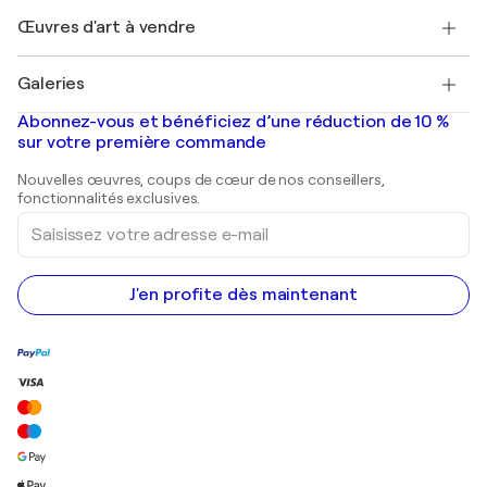
+33 1 76 44 06 42
Henri Matisse
Découvrez une sélection d'art original
Œuvres d'art à vendre
Marc Chagall
Pablo Picasso
Tableaux à vendre
Salvador Dalí
Galeries
Tableaux abstraits à vendre
Banksy
Peintures à l'huile
Mr. Brainwash
Galeries d'art en France
Abonnez-vous et bénéficiez d’une réduction de 10 %
Peintures de paysage
Shepard Fairey
Galeries d'art en Belgique
sur votre première commande
Estampes
Sculptures
Nouvelles œuvres, coups de cœur de nos conseillers,
Peintures acryliques
fonctionnalités exclusives.
Saisissez
votre
adresse
e-
mail
J'en profite dès maintenant