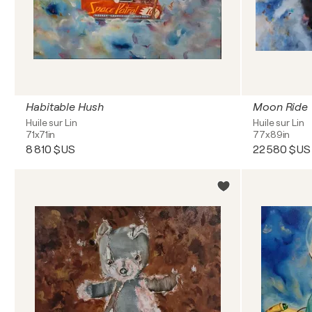
Habitable Hush
Moon Ride
Huile sur Lin
Huile sur Lin
71x71in
77x89in
8 810 $US
22 580 $US