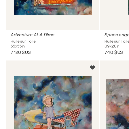
Adventure At A Dime
Space ange
Huile sur Toile
Huile sur Toil
55x55in
39x20in
7 120 $US
740 $US