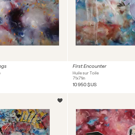
ngs
First Encounter
e
Huile sur Toile
71x71in
10 950 $US