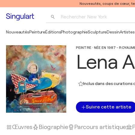
Nouveautés, coups de cœur, t
Rechercher 
New York
Photographie
Nouveautés
Peinture
Éditions
Photographie
Sculpture
Dessin
Artistes
Pop Art
PEINTRE · NÉE EN 1987 - ROYAUM
Pablo Picasso
Lena 
Inclus dans des curations d
Suivre cette artiste
Œuvres
Biographie
Parcours artistique
P