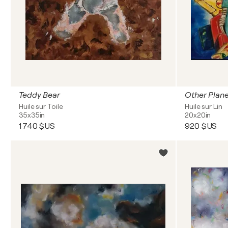
Teddy Bear
Other Plan
Huile sur Toile
Huile sur Lin
35x35in
20x20in
1 740 $US
920 $US