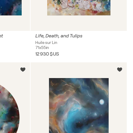
nt
Life, Death, and Tulips
Huile sur Lin
71x55in
12 930 $US