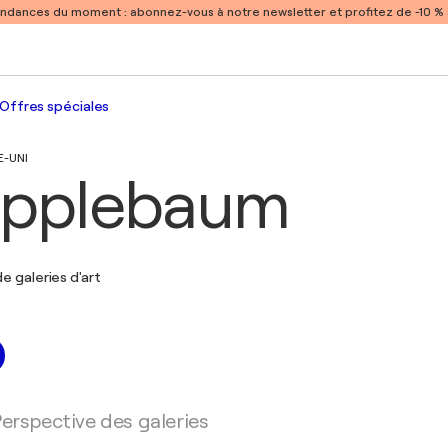
endances du moment :
abonnez-vous à notre newsletter et profitez de -10 
Offres spéciales
E-UNI
Applebaum
e galeries d'art
erspective des galeries