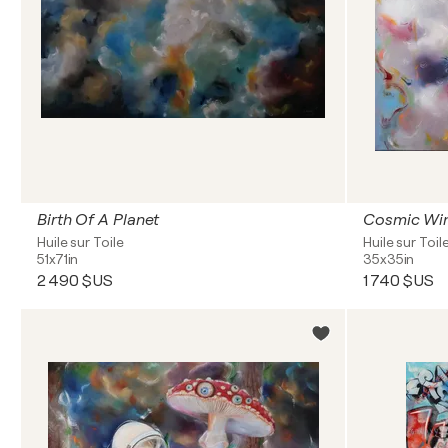
Birth Of A Planet
Cosmic Wi
Huile sur Toile
Huile sur Toil
51x71in
35x35in
2 490 $US
1 740 $US