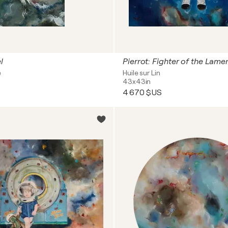
l
Pierrot: Fighter of the Lame
e
Huile sur Lin
43x43in
4 670 $US