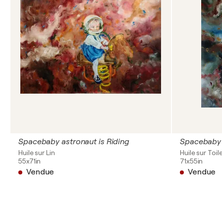
Spacebaby astronaut is Riding
Spacebaby v
Huile sur Lin
Huile sur Toil
55x71in
71x55in
Vendue
Vendue