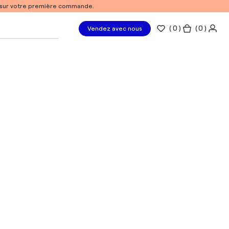
% sur votre première commande.
(
0
)
( 0 )
Vendez avec nous