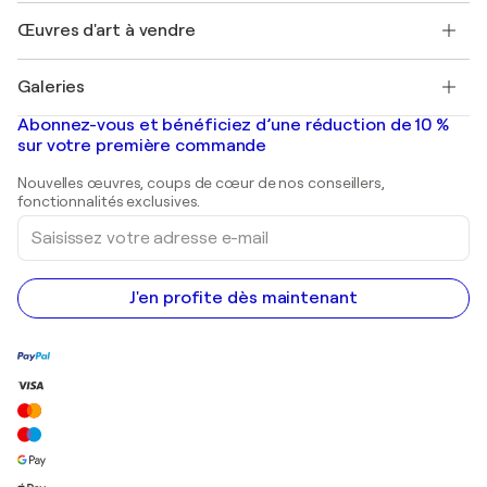
Emplois
+33 1 76 44 06 42
Henri Matisse
Découvrez une sélection d'art original
Œuvres d'art à vendre
Marc Chagall
Pablo Picasso
Tableaux à vendre
Salvador Dalí
Galeries
Tableaux abstraits à vendre
Banksy
Peintures à l'huile
Mr. Brainwash
Galeries d'art en France
Abonnez-vous et bénéficiez d’une réduction de 10 %
Peintures de paysage
Shepard Fairey
Galeries d'art en Belgique
sur votre première commande
Estampes
Sculptures
Nouvelles œuvres, coups de cœur de nos conseillers,
Peintures acryliques
fonctionnalités exclusives.
Saisissez
votre
adresse
e-
mail
J'en profite dès maintenant