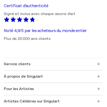
Certificat d'authenticité
Signé et inclus avec chaque œuvre d'art
Noté 4,9/5 par les acheteurs du monde entier
Plus de 20 000 avis clients
Service clients
Nous contacter
À propos de Singulart
Expédition
Politique de retour
A propos de nous
Témoignages de clients
Pour les Artistes
FAQ
Offrir une carte cadeau
Sociétés affiliées
Rejoignez notre programme commercial
Rejoindre Singulart en tant qu'artiste
Nos artistes
Mon compte
Artistes Célèbres sur Singulart
Se connecter en tant qu'Artiste
Magazine Singulart
Protection acheteur