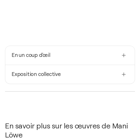
En un coup d'œil
Nationalité
Exposition collective
France
Né(e) en
2026
1991
Insider / Very Art Gallery - Paris, France
Techniques
Peintre, Photographe
En savoir plus sur les œuvres de Mani
Löwe