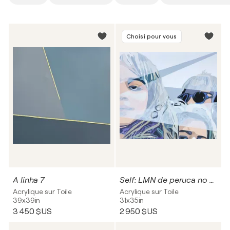
Choisi pour vous
A linha 7
Self: LMN de peruca no carnaval
Acrylique sur Toile
Acrylique sur Toile
39x39in
31x35in
3 450 $US
2 950 $US