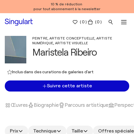
10 % de réduction
pour tout abonnement à la newsletter
(
0
)
( 0 )
PEINTRE, ARTISTE CONCEPTUELLE, ARTISTE
NUMÉRIQUE, ARTISTE VISUELLE
Maristela Ribeiro
Inclus dans des curations de galeries d'art
Suivre cette artiste
Œuvres
Biographie
Parcours artistique
Perspect
Prix
Technique
Taille
Offres spéciale