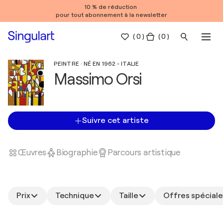
10 % de réduction
pour tout abonnement à la newsletter
(
0
)
( 0 )
PEINTRE · NÉ EN 1962 - ITALIE
Massimo Orsi
Suivre cet artiste
Œuvres
Biographie
Parcours artistique
Prix
Technique
Taille
Offres spéciale