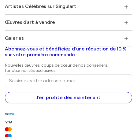
Rejoindre Singulart en tant qu'artiste
Nos artistes
Mon compte
Artistes Célèbres sur Singulart
Se connecter en tant qu'Artiste
Magazine Singulart
Protection acheteur
Emplois
+33 1 76 44 06 42
Henri Matisse
Découvrez une sélection d'art original
Œuvres d'art à vendre
Marc Chagall
Pablo Picasso
Tableaux à vendre
Salvador Dalí
Galeries
Tableaux abstraits à vendre
Banksy
Peintures à l'huile
Mr. Brainwash
Galeries d'art en France
Abonnez-vous et bénéficiez d’une réduction de 10 %
Peintures de paysage
Shepard Fairey
Galeries d'art en Belgique
sur votre première commande
Estampes
Sculptures
Nouvelles œuvres, coups de cœur de nos conseillers,
Peintures acryliques
fonctionnalités exclusives.
Saisissez
votre
adresse
e-
mail
J'en profite dès maintenant