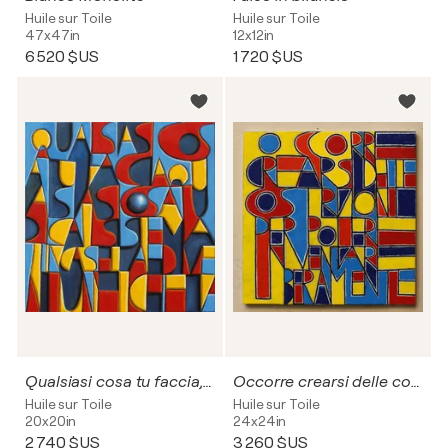
Huile sur Toile
Huile sur Toile
47x47in
12x12in
6 520 $US
1 720 $US
Qualsiasi cosa tu faccia, qualsiasi cosa tu dica, il sistema t'incasella e diventi un'etichetta
Occorre crearsi delle costrizioni per potere inventare liberamente (omaggio a Umberto Eco)
Huile sur Toile
Huile sur Toile
20x20in
24x24in
2 740 $US
3 260 $US