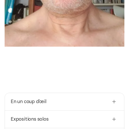
En un coup d'œil
Nationalité
Expositions solos
Italie
Né(e) en