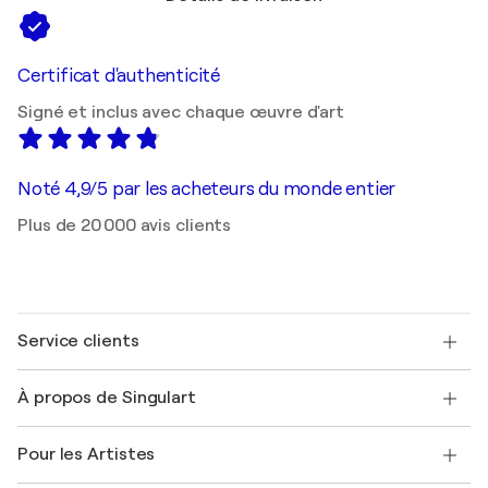
Certificat d'authenticité
Signé et inclus avec chaque œuvre d'art
Noté 4,9/5 par les acheteurs du monde entier
Plus de 20 000 avis clients
Service clients
Nous contacter
À propos de Singulart
Expédition
Politique de retour
A propos de nous
Témoignages de clients
Pour les Artistes
FAQ
Offrir une carte cadeau
Sociétés affiliées
Rejoignez notre programme commercial