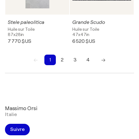
Stele paleolitica
Grande Scudo
Huile sur Toile
Huile sur Toile
87x28in
47x47in
7 770 $US
6 520 $US
1
2
3
4
1
2
3
4
Massimo Orsi
Italie
Suivre