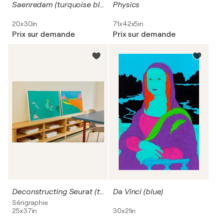
Saenredam (turquoise blue)
Physics
20x30in
71x42x5in
Prix sur demande
Prix sur demande
Deconstructing Seurat (turquoise green)
Da Vinci (blue)
Sérigraphie
25x37in
30x21in