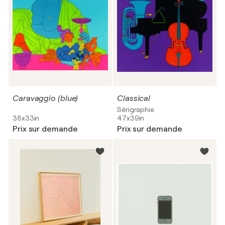
Caravaggio (blue)
Classical
Sérigraphie
38x33in
47x39in
Prix sur demande
Prix sur demande