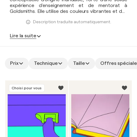
expérience d'enseignement et de mentorat à
Goldsmiths. Elle utilise des couleurs vibrantes et des
contours nets, transformant souvent des objets du
Description traduite automatiquement.
quotidien en compositions minimalistes et iconiques.
Ses œuvres suscitent un sentiment de clarté et
d'émerveillement, incitant les spectateurs à repenser
Lire la suite
la beauté et le sens de l'ordinaire.
Prix
Technique
Taille
Offres spéciale
Choisi pour vous