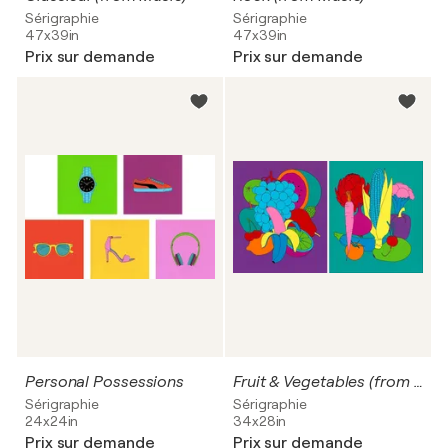
Sérigraphie
Sérigraphie
47x39in
47x39in
Prix sur demande
Prix sur demande
Personal Possessions
Fruit & Vegetables (from Domesticated Nature)
Sérigraphie
Sérigraphie
24x24in
34x28in
Prix sur demande
Prix sur demande