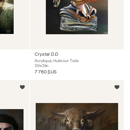
Crystal D.D.
Acrylique, Huile sur Toile
39x31in
7 780 $US