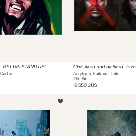
- GET UP! STAND UP!
 Carton
Acrylique, Huile sur Toile
71x118in
12 350 $US