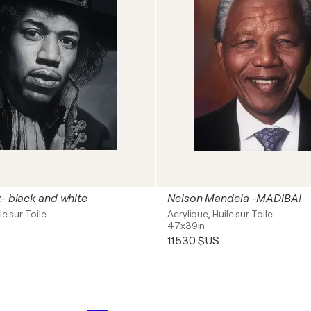
x- black and white
Nelson Mandela -MADIBA!
le sur Toile
Acrylique, Huile sur Toile
47x39in
11 530 $US