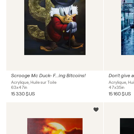
Scrooge Mc Duck- F...ing Bitcoins!
Don't give 
Acrylique, Huile sur Toile
Acrylique, Hui
63x47in
47x35in
15 330 $US
15 160 $US