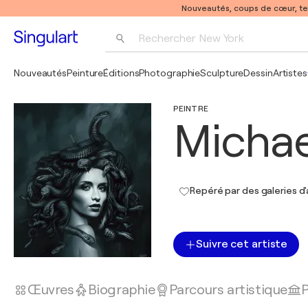
Nouveautés, coups de cœur, t
Rechercher 
New York
Photographie
Nouveautés
Peinture
Éditions
Photographie
Sculpture
Dessin
Artistes
Pop Art
PEINTRE
Pablo Picasso
Michae
Repéré par des galeries d'
Suivre cet artiste
Œuvres
Biographie
Parcours artistique
P