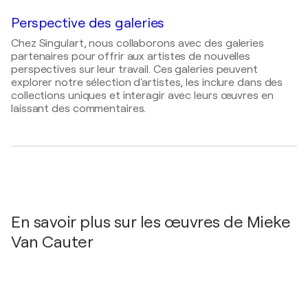
2024
Perspective des galeries
Holy Art Gallery digital exhibition / 46 Rue Notre
Chez Singulart, nous collaborons avec des galeries
Dame de Nazareth 75003 Paris - Paris, France
partenaires pour offrir aux artistes de nouvelles
2024
perspectives sur leur travail. Ces galeries peuvent
explorer notre sélection d'artistes, les inclure dans des
Holy Art Gallery Virtual Exhibition / Sarpathipark 116
collections uniques et interagir avec leurs œuvres en
- Amsterdam, Pays-Bas
laissant des commentaires.
2024
PITTURIAMO A NEW YORK / One Art Space Gallery
in TriBeCa - Manhattan, États-Unis
2024
Artist Meeting / Knokke Casino - Knokke-Heist,
Belgique
2024
En savoir plus sur les œuvres de Mieke
Anima Mundi - Visions / Palazzo albizzi capello -
Van Cauter
Venice, Italie