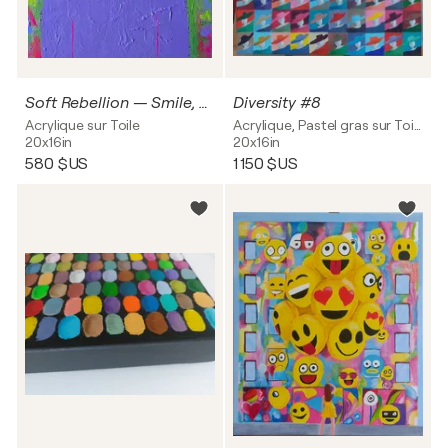
Soft Rebellion — Smile, You’re in Trouble
Diversity #8
Acrylique sur Toile
Acrylique, Pastel gras sur Toile
20x16in
20x16in
580 $US
1 150 $US