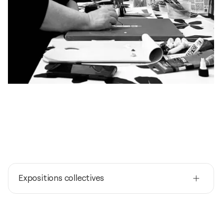
Expositions collectives
2025
Galleria ZeroUno by Anna Soricaro in Barletta /
Barletta , Puglia - PUGLIA, Italie