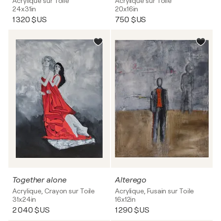
Acrylique sur Toile
Acrylique sur Toile
24x31in
20x16in
1 320 $US
750 $US
Together alone
Alterego
Acrylique, Crayon sur Toile
Acrylique, Fusain sur Toile
31x24in
16x12in
2 040 $US
1 290 $US