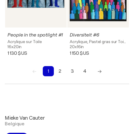
People in the spotlight #1
Diversiteit #6
Acrylique sur Toile
Acrylique, Pastel gras sur Toile
16x20in
20x16in
1 130 $US
1 150 $US
1
2
3
4
1
2
3
4
Mieke Van Cauter
Belgique