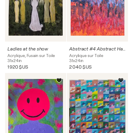
Ladies at the show
Abstract #4 Abstract Harmony of Fire and Water
Acrylique, Fusain sur Toile
Acrylique sur Toile
31x24in
31x24in
1 920 $US
2 040 $US