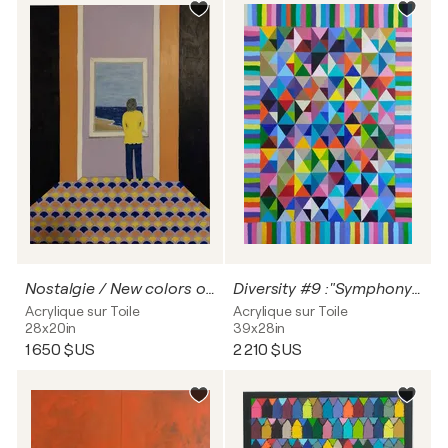
Nostalgie / New colors of Singulart
Diversity #9 :"Symphony of Geometry – A Celebration of Balance and Rhythm"
Acrylique sur Toile
Acrylique sur Toile
28x20in
39x28in
1 650 $US
2 210 $US