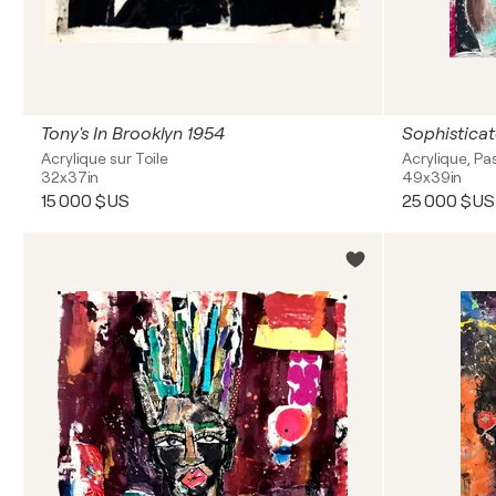
Tony's In Brooklyn 1954
Sophistica
Acrylique sur Toile
Acrylique, Pas
32x37in
49x39in
15 000 $US
25 000 $US