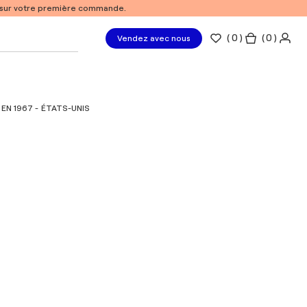
% sur votre première commande.
(
0
)
( 0 )
Vendez avec nous
EN 1967 - ÉTATS-UNIS