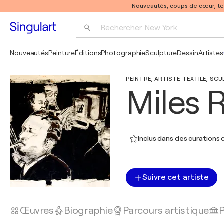
Nouveautés, coups de cœur, t
Rechercher 
New York
Photographie
Nouveautés
Peinture
Éditions
Photographie
Sculpture
Dessin
Artistes
Pop Art
PEINTRE, ARTISTE TEXTILE, SCU
Pablo Picasso
Miles 
Inclus dans des curations d
Suivre cet artiste
Œuvres
Biographie
Parcours artistique
P