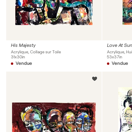
His Majesty
Love At Su
Acrylique, Collage sur Toile
Acrylique, Hui
31x30in
53x37in
Vendue
Vendue