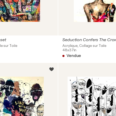
nset
Seduction Confers The Cro
le sur Toile
Acrylique, Collage sur Toile
48x37in
Vendue