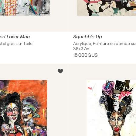
ted Lover Man
Squabble Up
tel gras sur Toile
Acrylique, Peinture en bombe sur
38x37in
18 000 $US