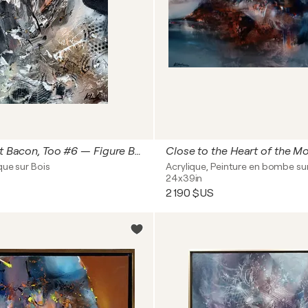
I Love to Eat Bacon, Too #6 — Figure Between Ruin and Memory
que sur Bois
Acrylique, Peinture en bombe sur
24x39in
2 190 $US