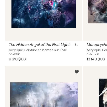
The Hidden Angel of the First Light — large ethereal dreamscape 140x140 cm • master Kloska
Acrylique, Peinture en bombe sur Toile
Acrylique, Pe
55x55in
59x67in
9 610 $US
13 140 $US