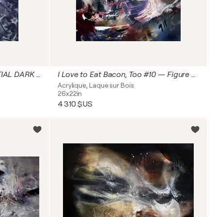
GOTHIC ENIGMATIC CELESTIAL DARK PURPLE ANGEL MASTER O KLOSKA
I Love to Eat Bacon, Too #10 — Figure Dissolving Into Light
Acrylique, Laque sur Bois
26x22in
4 310 $US