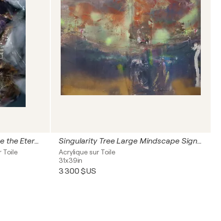
For the Love of Fire, I Became the Eternal Ash Large Mindscape Master Ovidiu Kloska
Singularity Tree Large Mindscape Signed O KLOSKA
 Toile
Acrylique sur Toile
31x39in
3 300 $US