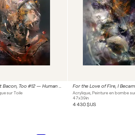
I Love to Eat Bacon, Too #12 — Human Portrait Lost Under Erosion
que sur Toile
Acrylique, Peinture en bombe sur
47x39in
4 430 $US