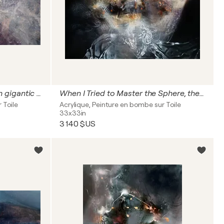
Stunning colors combination gigantic xxl abstract painting flyer by O Kloska
When I Tried to Master the Sphere, the Storm Began
 Toile
Acrylique, Peinture en bombe sur Toile
33x33in
3 140 $US