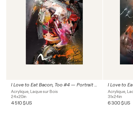
I Love to Eat Bacon, Too #4 — Portrait in Collapse
Acrylique, Laque sur Bois
Acrylique, La
24x20in
31x24in
4 510 $US
6 300 $US