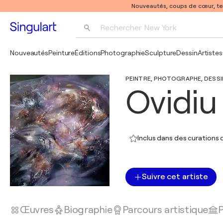
Nouveautés, coups de cœur, t
Rechercher 
New York
Photographie
Nouveautés
Peinture
Éditions
Photographie
Sculpture
Dessin
Artistes
Pop Art
PEINTRE, PHOTOGRAPHE, DESSIN
Pablo Picasso
Ovidiu
Inclus dans des curations d
Suivre cet artiste
Œuvres
Biographie
Parcours artistique
P