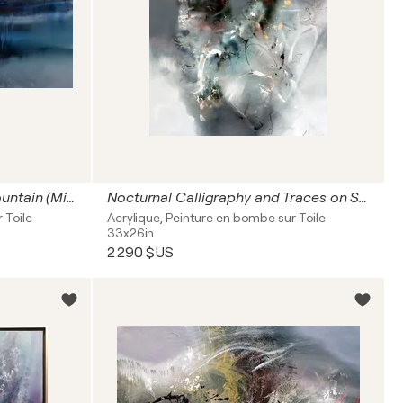
Close to the Heart of the Mountain (Mindscape)
Nocturnal Calligraphy and Traces on Snow | Contemporary Abstract Painting by Ovidiu Kloșka
 Toile
Acrylique, Peinture en bombe sur Toile
33x26in
2 290 $US