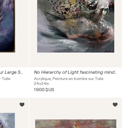
The Bloom of the Infinite Hour Large Still Life masterpiece by O KLOSKA
No Hierarchy of Light fascinating mindscape by master Ovidiu Kloska
 Toile
Acrylique, Peinture en bombe sur Toile
24x24in
1 900 $US