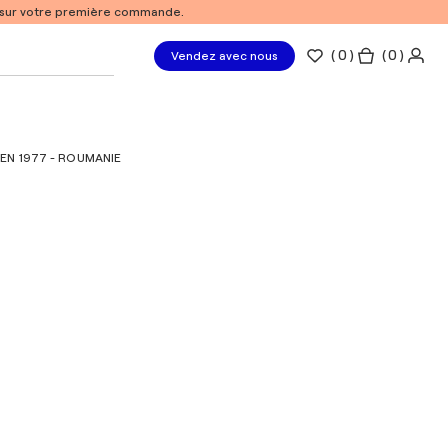
% sur votre première commande.
(
0
)
( 0 )
Vendez avec nous
EN 1977 - ROUMANIE