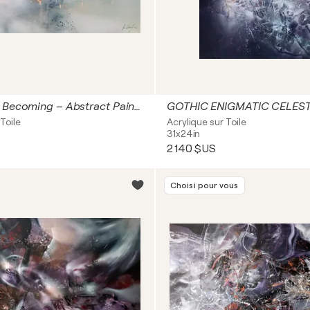
Pressure of Becoming – Abstract Painting Fantastic Midscape by master Ovidiu Kloska
Toile
Acrylique sur Toile
31x24in
2 140 $US
Choisi pour vous