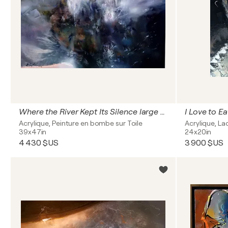
Where the River Kept Its Silence large fantastic mindscape O Kloska
Acrylique, Peinture en bombe sur Toile
Acrylique, La
39x47in
24x20in
4 430 $US
3 900 $US