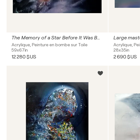
The Memory of a Star Before It Was Born XXl large scale mindscape master Ovidiu Kloska
Acrylique, Peinture en bombe sur Toile
Acrylique, Pe
59x67in
28x35in
12 280 $US
2 690 $US