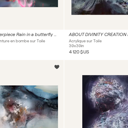
Large masterpiece Rain in a butterfly garden enigmatic mindscape by O Kloska
inture en bombe sur Toile
Acrylique sur Toile
39x39in
4 120 $US