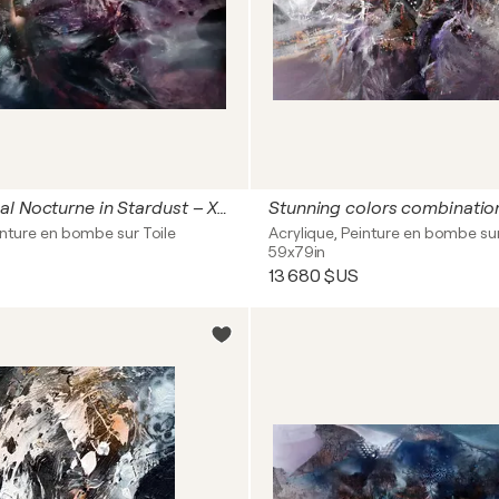
Metaphysical Nocturne in Stardust – XXL Abstract Exploration of a Possible World
inture en bombe sur Toile
Acrylique, Peinture en bombe sur
59x79in
13 680 $US