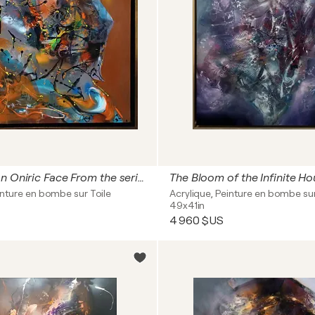
Echoes of an Oniric Face From the series “Beautiful Mind of a Dreamer” master Ovidiu Kloska
inture en bombe sur Toile
Acrylique, Peinture en bombe sur
49x41in
4 960 $US