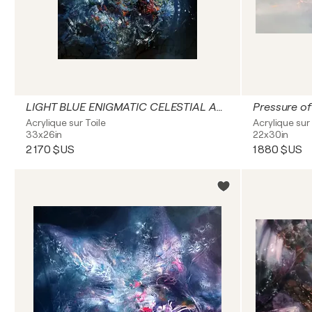
LIGHT BLUE ENIGMATIC CELESTIAL ANGEL WAITING 237 MASTER O KLOSKA
Acrylique sur Toile
Acrylique sur 
33x26in
22x30in
2 170 $US
1 880 $US