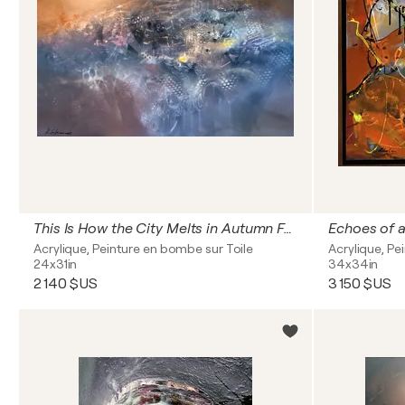
This Is How the City Melts in Autumn Fantastic Mindscape by O Kloska
Acrylique, Peinture en bombe sur Toile
Acrylique, Pe
24x31in
34x34in
2 140 $US
3 150 $US