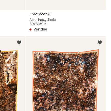
Fragment 11
Acier Inoxydable
39x39x2in
Vendue