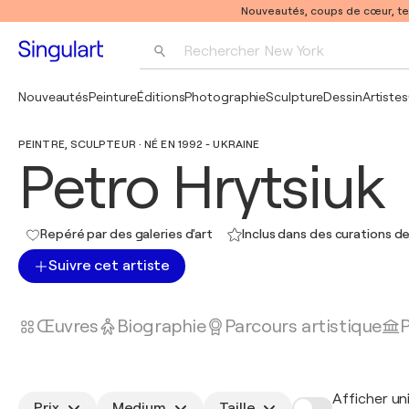
Nouveautés, coups de cœur, t
Rechercher 
New York
Photographie
Nouveautés
Peinture
Éditions
Photographie
Sculpture
Dessin
Artistes
Pop Art
PEINTRE, SCULPTEUR · NÉ EN 1992 - UKRAINE
Pablo Picasso
Petro Hrytsiuk
Repéré par des galeries d'art
Inclus dans des curations de
Suivre cet artiste
Œuvres
Biographie
Parcours artistique
P
Afficher un
Prix
Medium
Taille