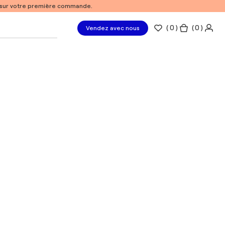
% sur votre première commande.
(
0
)
( 0 )
Vendez avec nous