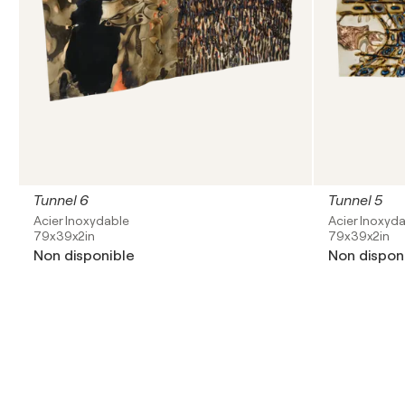
Tunnel 6
Tunnel 5
Acier Inoxydable
Acier Inoxyd
79x39x2in
79x39x2in
Non disponible
Non dispon