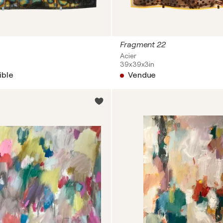
Fragment 22
Acier
39x39x3in
ible
Vendue