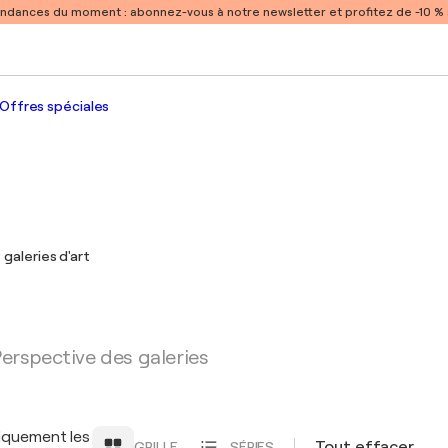
endances du moment :
abonnez-vous à notre newsletter et profitez de -10 
Offres spéciales
 galeries d'art
erspective des galeries
iquement les
Tout effacer
GRILLE
SÉRIES