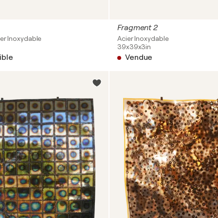
Fragment 2
ier Inoxydable
Acier Inoxydable
39x39x3in
ible
Vendue