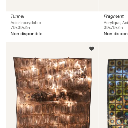
Tunnel
Fragment
Acier Inoxydable
Acrylique, Ac
79x39x2in
39x79x2in
Non disponible
Non dispon