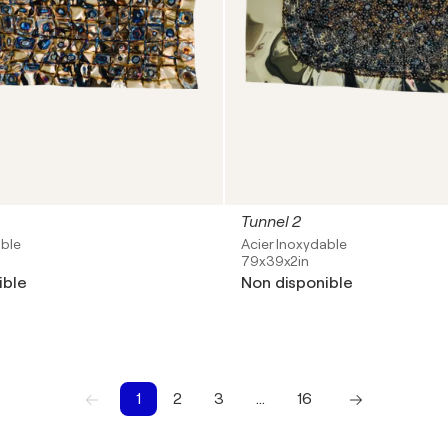
Tunnel 2
able
Acier Inoxydable
79x39x2in
ible
Non disponible
1
2
3
…
16