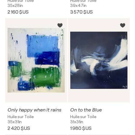
Huile sur Toile
Huile sur Toile
35x28in
39x47in
2 160 $US
3 570 $US
Only happy when it rains
On to the Blue
Huile sur Toile
Huile sur Toile
35x31in
31x31in
2 420 $US
1 980 $US