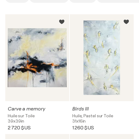
Carve a memory
Birds III
Huile sur Toile
Huile, Pastel sur Toile
39x39in
31x16in
2 720 $US
1 260 $US