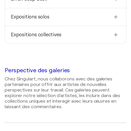
Nationalité
Expositions solos
Luxembourg
Né(e) en
2020
1964
Expositions collectives
Klimawandel und Kunst I / Basel Art Center - Basel,
Suisse
Techniques
2026
Peintre
2020
Online Ausstellung Novum Investments / Online/
Art 3F Luxembourg / Luxembourg - Luxembourg,
Basel - Basel, Suisse
Luxembourg
2026
Perspective des galeries
Pop-Up from Luxembourg Art and Fashion
Chez Singulart, nous collaborons avec des galeries
Formation / 11, bd Prince Henri - Luxembourg,
partenaires pour offrir aux artistes de nouvelles
Luxembourg
perspectives sur leur travail. Ces galeries peuvent
2025
explorer notre sélection d'artistes, les inclure dans des
collections uniques et interagir avec leurs œuvres en
The Other Art Fair London / London - London,
laissant des commentaires.
Royaume-Uni
2025
Ausstellung Laff House / Laff House -
Luxembourg, Luxembourg