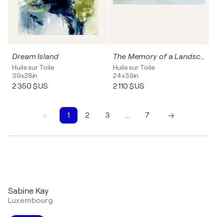
Dream Island
The Memory of a Landscape
Huile sur Toile
Huile sur Toile
39x28in
24x39in
2 350 $US
2 110 $US
1
2
3
…
7
1
2
3
4
5
6
7
Sabine Kay
Luxembourg