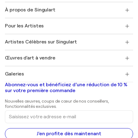
Nous contacter
À propos de Singulart
Expédition
Politique de retour
A propos de nous
Témoignages de clients
Pour les Artistes
FAQ
Offrir une carte cadeau
Sociétés affiliées
Rejoignez notre programme commercial
Rejoindre Singulart en tant qu'artiste
Nos artistes
Mon compte
Artistes Célèbres sur Singulart
Se connecter en tant qu'Artiste
Magazine Singulart
Protection acheteur
Emplois
+33 1 76 44 06 42
Henri Matisse
Découvrez une sélection d'art original
Œuvres d'art à vendre
Marc Chagall
Pablo Picasso
Tableaux à vendre
Salvador Dalí
Galeries
Tableaux abstraits à vendre
Banksy
Peintures à l'huile
Mr. Brainwash
Galeries d'art en France
Abonnez-vous et bénéficiez d’une réduction de 10 %
Peintures de paysage
Shepard Fairey
Galeries d'art en Belgique
sur votre première commande
Estampes
Sculptures
Nouvelles œuvres, coups de cœur de nos conseillers,
Peintures acryliques
fonctionnalités exclusives.
Saisissez
votre
adresse
e-
mail
J'en profite dès maintenant