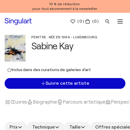
10 % de réduction
pour tout abonnement à la newsletter
(
0
)
( 0 )
PEINTRE · NÉE EN 1964 - LUXEMBOURG
Sabine Kay
Inclus dans des curations de galeries d'art
Suivre cette artiste
Œuvres
Biographie
Parcours artistique
Perspect
Prix
Technique
Taille
Offres spéciale