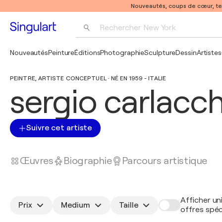
Nouveautés, coups de cœur, t
Rechercher 
New York
Photographie
Nouveautés
Peinture
Éditions
Photographie
Sculpture
Dessin
Artistes
Pop Art
PEINTRE, ARTISTE CONCEPTUEL · NÉ EN 1959 - ITALIE
Pablo Picasso
sergio carlacch
Suivre cet artiste
Œuvres
Biographie
Parcours artistique
Afficher un
Prix
Medium
Taille
offres spéc