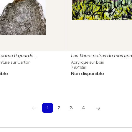
 come ti guardo...
Les fleurs noires de mes an
inture sur Carton
Acrylique sur Bois
79x118in
ible
Non disponible
1
2
3
4