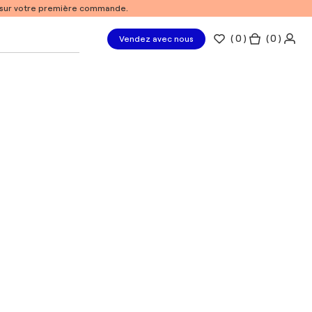
% sur votre première commande.
(
0
)
( 0 )
Vendez avec nous