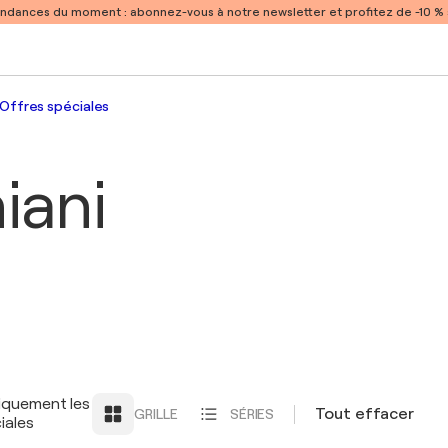
endances du moment :
abonnez-vous à notre newsletter et profitez de -10 
Offres spéciales
iani
iquement les
Tout effacer
GRILLE
SÉRIES
iales