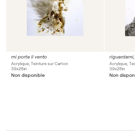
mi porta il vento
riguardami,
Acrylique, Teinture sur Carton
Acrylique, Te
39x28in
39x28in
Non disponible
Non dispon
1
2
3
4