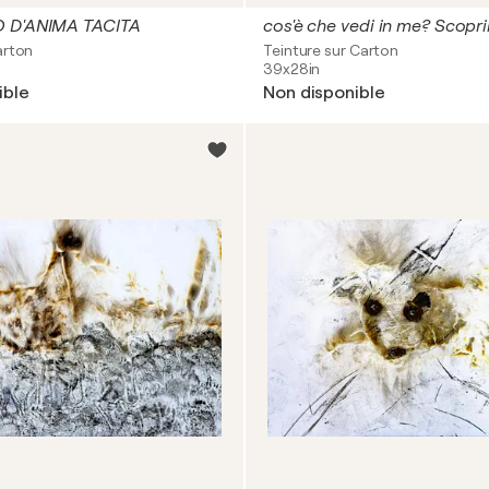
O D'ANIMA TACITA
cos'è che vedi in me? Scoprim
arton
Teinture sur Carton
39x28in
ible
Non disponible