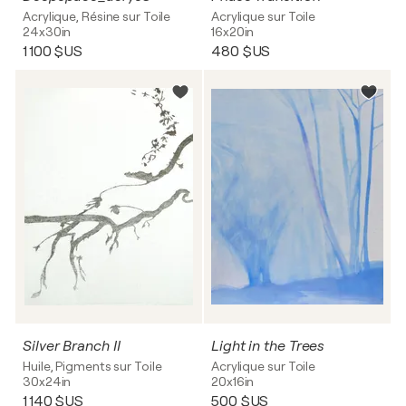
Acrylique, Résine sur Toile
Acrylique sur Toile
24x30in
16x20in
1 100 $US
480 $US
Silver Branch II
Light in the Trees
Huile, Pigments sur Toile
Acrylique sur Toile
30x24in
20x16in
1 140 $US
500 $US