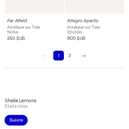
Far Afield
Allegro Aperto
Acrylique sur Toile
Acrylique sur Toile
11x14in
20x30in
250 $US
900 $US
1
2
1
2
Sheila Lemons
États-Unis
Suivre