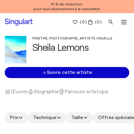
10 % de réduction
pour tout abonnement à la newsletter
(
0
)
( 0 )
PEINTRE, PHOTOGRAPHE, ARTISTE VISUELLE
Sheila Lemons
Suivre cette artiste
Œuvres
Biographie
Parcours artistique
Prix
Technique
Taille
Offres spéciale