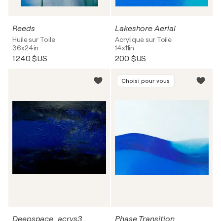
Reeds
Lakeshore Aerial
Huile sur Toile
Acrylique sur Toile
36x24in
14x11in
1 240 $US
200 $US
Choisi pour vous
Deepspace_acrys3
Phase Transition