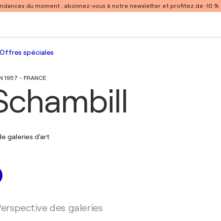
endances du moment :
abonnez-vous à notre newsletter et profitez de -10 
Offres spéciales
 1957 - FRANCE
 Schambill
e galeries d'art
erspective des galeries