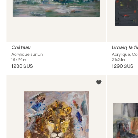
Château
Urbain, la f
Acrylique sur Lin
Acrylique, Co
18x24in
31x31in
1 230 $US
1 290 $US