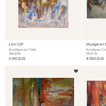
Lion C21
Voyage en t
Acrylique sur Toile
Acrylique, Co
36x29in
31x47in
2 140 $US
4 060 $US