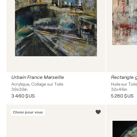
Urbain France Marseille
Rectangle g
Acrylique, Collage sur Toile
Huile sur Toil
39x39in
32x46in
3 460 $US
5 280 $US
Choisi pour vous