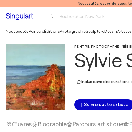
Nouveautés, coups de cœur, t
Rechercher 
New York
Photographie
Nouveautés
Peinture
Éditions
Photographie
Sculpture
Dessin
Artistes
Pop Art
PEINTRE, PHOTOGRAPHE · NÉE EN
Pablo Picasso
Sylvie
Inclus dans des curations d
Suivre cette artiste
Œuvres
Biographie
Parcours artistique
P