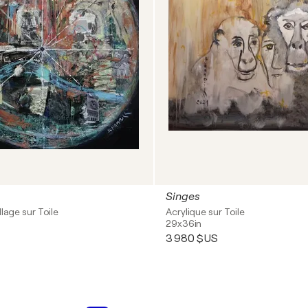
Singes
llage sur Toile
Acrylique sur Toile
29x36in
3 980 $US