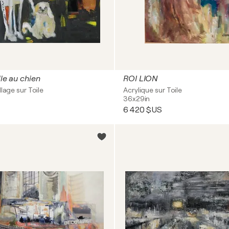
ille au chien
ROI LION
llage sur Toile
Acrylique sur Toile
36x29in
6 420 $US