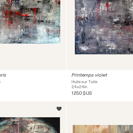
ris
Printemps violet
e
Huile sur Toile
24x24in
1 250 $US