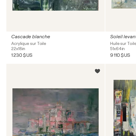
Cascade blanche
Soleil levant
Acrylique sur Toile
Huile sur Toil
22x18in
51x64in
1 230 $US
9 110 $US