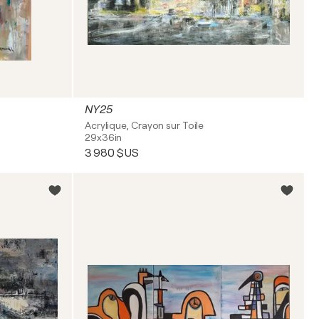
NY25
Acrylique, Crayon sur Toile
29x36in
3 980 $US