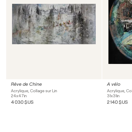
Rêve de Chine
A vélo
Acrylique, Collage sur Lin
Acrylique, Co
24x47in
31x31in
4 030 $US
2 140 $US