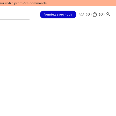
% sur votre première commande.
(
0
)
( 0 )
Vendez avec nous