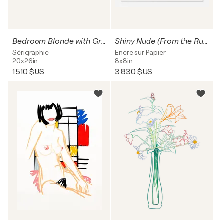
Bedroom Blonde with Green Drape
Shiny Nude (From the Rubber Stamp Portfolio)
Sérigraphie
Encre sur Papier
20x26in
8x8in
1 510 $US
3 830 $US