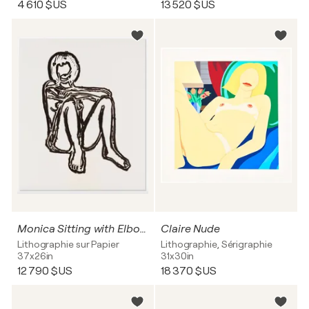
4 610 $US
13 520 $US
Monica Sitting with Elbows on Knees
Claire Nude
Lithographie sur Papier
Lithographie, Sérigraphie
37x26in
31x30in
12 790 $US
18 370 $US