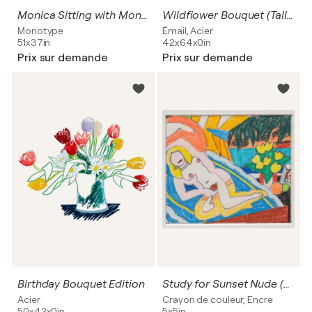
Monica Sitting with Mondrian
Wildflower Bouquet (Tall Vase) (Small) (Variation #1),
Monotype
Émail, Acier
51x37in
42x64x0in
Prix sur demande
Prix sur demande
Birthday Bouquet Edition
Study for Sunset Nude (Knees Up)
Acier
Crayon de couleur, Encre
50x42x0in
5x5in