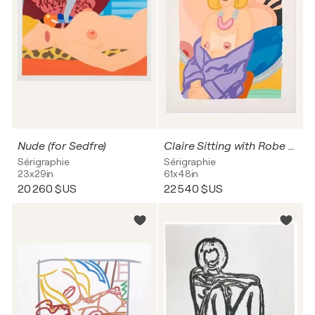
Nude (for Sedfre)
Claire Sitting with Robe Half Off
Sérigraphie
Sérigraphie
23x29in
61x48in
20 260 $US
22 540 $US