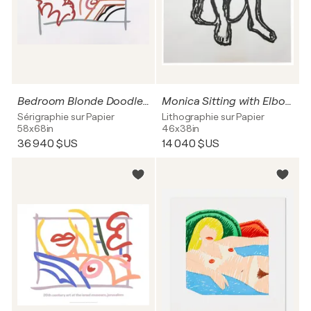
Bedroom Blonde Doodle with Photo
Monica Sitting with Elbows on Knees
Sérigraphie sur Papier
Lithographie sur Papier
58x68in
46x38in
36 940 $US
14 040 $US