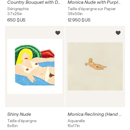
Country Bouquet with Delphinium (for Tammy Wynette)
Monica Nude with Purple Robe
Sérigraphie
Taille d'épargne sur Papier
37x26in
38x59in
650 $US
12 950 $US
Shiny Nude
Monica Reclining (Hand Colored Etching) (Variable)
Taille d'épargne
Aquarelle
8x8in
15x17in