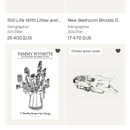
Still Life With Lillies and Mixed Fruits
New Bedroom Blonde Doodle
Sérigraphie
Sérigraphie
32x38in
30x35in
25 400 $US
17 470 $US
Choisi pour vous