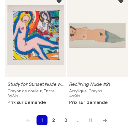
Study for Sunset Nude with Picasso
Reclining Nude #21
Crayon de couleur, Encre
Acrylique, Crayon
3x3in
4x9in
Prix sur demande
Prix sur demande
1
2
3
…
11
1
2
3
4
5
6
7
8
9
10