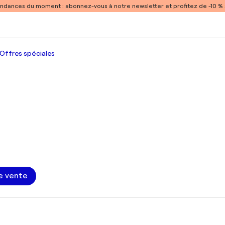
endances du moment :
abonnez-vous à notre newsletter et profitez de -10 
Offres spéciales
e vente