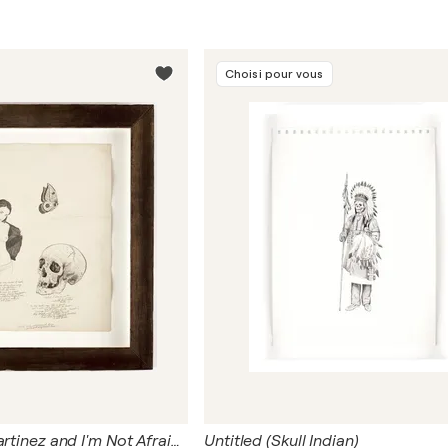
Choisi pour vous
I Trust Eddie Martinez and I'm Not Afraid To Die
Untitled (Skull Indian)