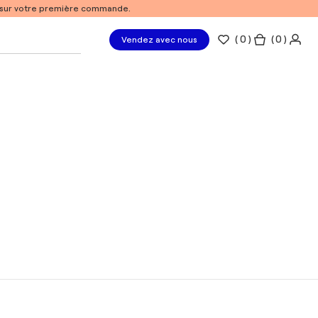
% sur votre première commande.
(
0
)
( 0 )
Vendez avec nous