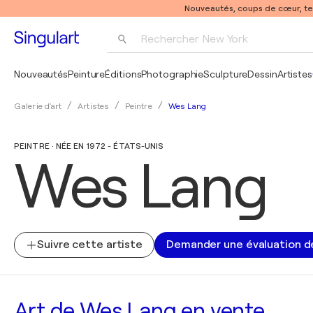
Nouveautés, coups de cœur, t
Rechercher 
New York
Photographie
Nouveautés
Peinture
Éditions
Photographie
Sculpture
Dessin
Artistes
Pop Art
Wes Lang
Galerie d'art
Artistes
Peintre
Pablo Picasso
PEINTRE · NÉE EN 1972 - ÉTATS-UNIS
Wes Lang
Suivre cette artiste
Demander une évaluation d
Art de Wes Lang en vente