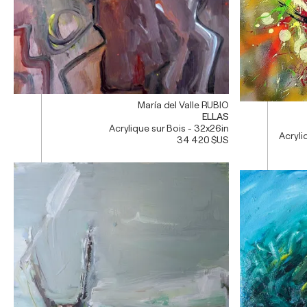
María del Valle RUBIO
ELLAS
Acrylique sur Bois - 32x26in
Acryli
34 420 $US