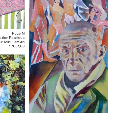
RogerM
ction Poétique
r Toile - 31x31in
1 700 $US