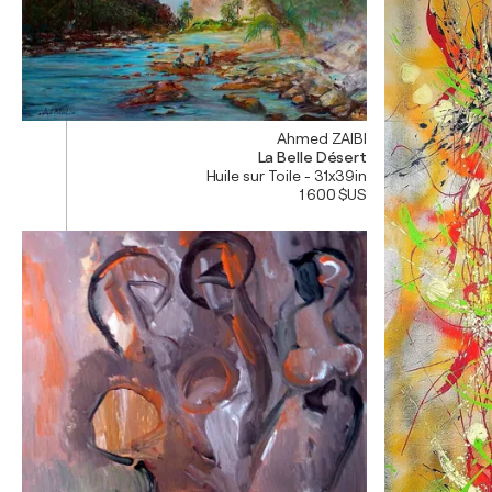
Ahmed ZAIBI
La Belle Désert
Huile sur Toile - 31x39in
1 600 $US