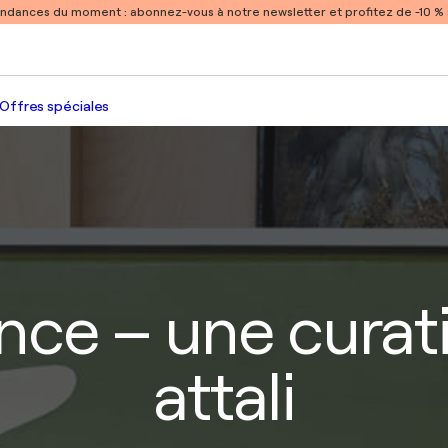
endances du moment :
abonnez-vous à notre newsletter et profitez de -10 
Offres spéciales
ence – une curat
attali