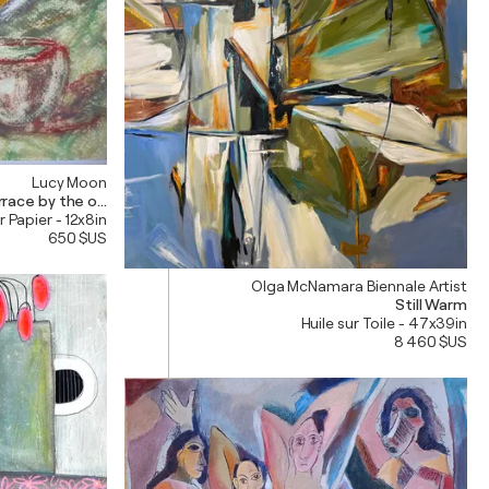
Lucy Moon
rrace by the ocean
r Papier - 12x8in
650 $US
Olga McNamara Biennale Artist
Still Warm
Huile sur Toile - 47x39in
8 460 $US