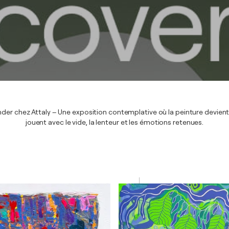
ounder chez Attaly – Une exposition contemplative où la peinture devien
jouent avec le vide, la lenteur et les émotions retenues.