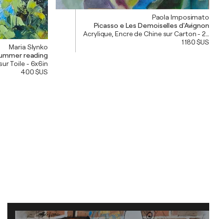
Paola Imposimato
Picasso e Les Demoiselles d'Avignon
Acrylique, Encre de Chine sur Carton - 23x13
1 180 $US
Maria Slynko
ummer reading
sur Toile - 6x6in
400 $US