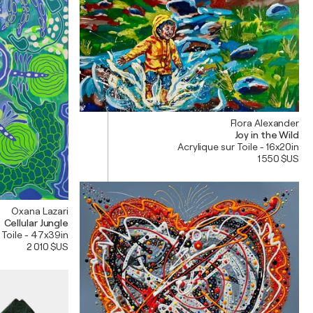
Flora Alexander
Joy in the Wild
Acrylique sur Toile - 16x20in
1 550 $US
Oxana Lazari
Cellular Jungle
 Toile - 47x39in
2 010 $US