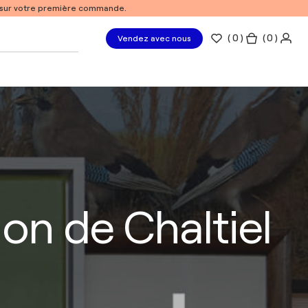
% sur votre première commande.
(
0
)
( 0 )
Vendez avec nous
ion de Chaltiel