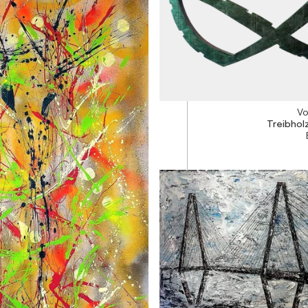
Vo
Treibhol