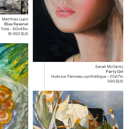
Matthias Lupri
Blue Ravenel
r Toile - 60x48in
18 450 $US
Sarah McGinity
Party Girl
Huile sur Panneau synthétique - 23x17in
560 $US