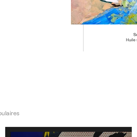
S
Huile 
pulaires