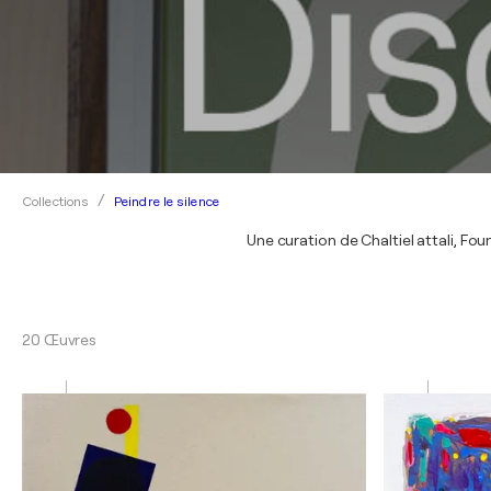
Peindre le silence
Collections
Une curation de Chaltiel attali, F
20 Œuvres