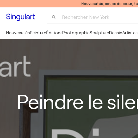
Nouveautés, coups de cœur, t
Rechercher 
New York
Photographie
Nouveautés
Peinture
Éditions
Photographie
Sculpture
Dessin
Artistes
Pop Art
Pablo Picasso
Peindre le sil