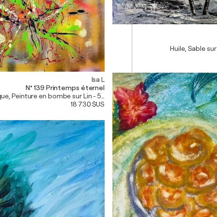
Huile, Sable su
Isa L
N° 139 Printemps éternel
que, Peinture en bombe sur Lin - 57x29in
18 730 $US