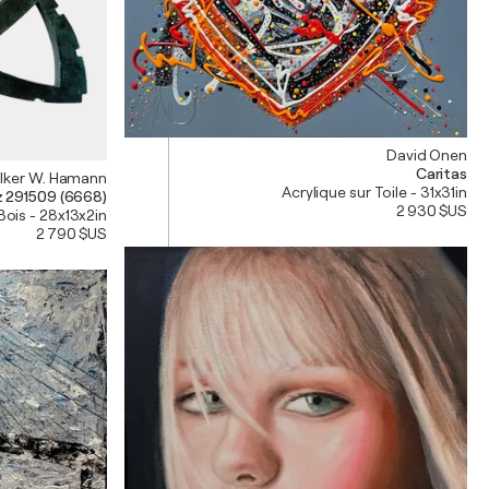
David Onen
Caritas
lker W. Hamann
Acrylique sur Toile - 31x31in
z 291509 (6668)
2 930 $US
Bois - 28x13x2in
2 790 $US