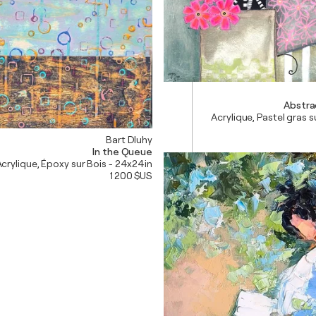
Abstra
Acrylique, Pastel gras su
Bart Dluhy
In the Queue
crylique, Époxy sur Bois - 24x24in
1 200 $US