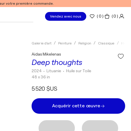
% sur votre première commande.
(
0
)
( 0 )
Vendez avec nous
Galerie d'art
Peinture
Religion
Classique
Huile
Aidas Mikelenas
Deep thoughts
2024
• Lituanie
•
Huile sur Toile
48 x 36 in
5 520 $US
Acquérir cette œuvre