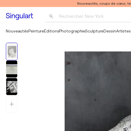
Nouveautés, coups de cœur, t
Rechercher 
New York
Photographie
Nouveautés
Peinture
Éditions
Photographie
Sculpture
Dessin
Artistes
Pop Art
Pablo Picasso