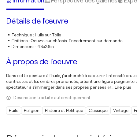
Information
Perspective des galeries
Expé
Détails de l'œuvre
Technique
:
Huile sur Toile
Finitions
:
Oeuvre sur châssis. Encadrement sur demande.
Dimensions
:
48x36in
À propos de l'oeuvre
Dans cette peinture à l'huile, j'ai cherché à capturer l'intensité 
contrastes et les ombres prononcés, créant une figure poignante qui
spectateur à s'immerger dans ses propres pensées et
…
Lire plus
Description traduite automatiquement.
Huile
Religion
Histoire et Politique
Classique
Vintage
F