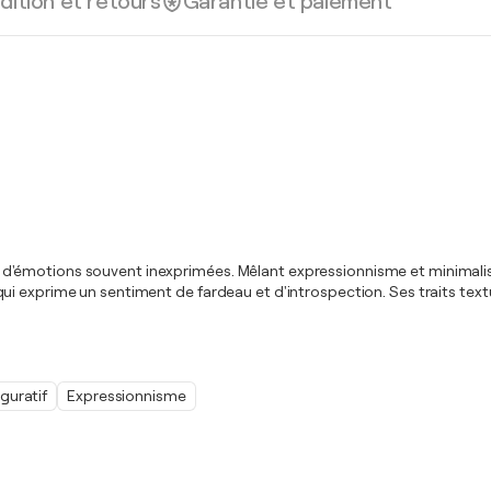
dition et retours
Garantie et paiement
brute d'émotions souvent inexprimées. Mêlant expressionnisme et minimal
 exprime un sentiment de fardeau et d'introspection. Ses traits textur
iguratif
Expressionnisme