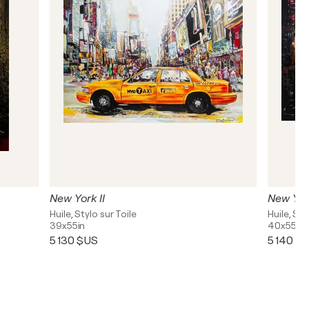
New York II
New Yor
Huile, Stylo sur Toile
Huile, Sty
39x55in
40x55in
5 130 $US
5 140 $