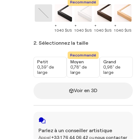
Recommandé
+
+
+
+
+
1 040 $US
1 040 $US
1 040 $US
1 040 $US
1 
2. Sélectionnez la taille
Recommandé
Petit
Moyen
Grand
0,39" de
0,78" de
0,98" de
large
large
large
Voir en 3D
Parlez à un conseiller artistique
Appel
+33 1 76 44 06 42
ou
nous contacter