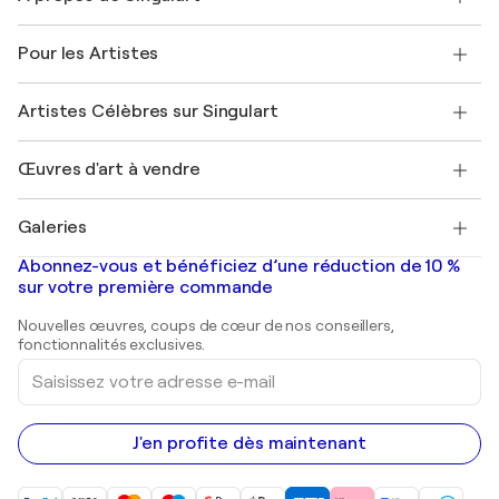
Politique de retour
A propos de nous
Témoignages de clients
Pour les Artistes
FAQ
Offrir une carte cadeau
Sociétés affiliées
Rejoignez notre programme commercial
Rejoindre Singulart en tant qu'artiste
Nos artistes
Mon compte
Artistes Célèbres sur Singulart
Se connecter en tant qu'Artiste
Magazine Singulart
Protection acheteur
Emplois
+33 1 76 44 06 42
Henri Matisse
Découvrez une sélection d'art original
Œuvres d'art à vendre
Marc Chagall
Pablo Picasso
Tableaux à vendre
Salvador Dalí
Galeries
Tableaux abstraits à vendre
Banksy
Peintures à l'huile
Mr. Brainwash
Galeries d'art en France
Abonnez-vous et bénéficiez d’une réduction de 10 %
Peintures de paysage
Shepard Fairey
Galeries d'art en Belgique
sur votre première commande
Estampes
Sculptures
Nouvelles œuvres, coups de cœur de nos conseillers,
Peintures acryliques
fonctionnalités exclusives.
Saisissez
votre
adresse
e-
mail
J'en profite dès maintenant