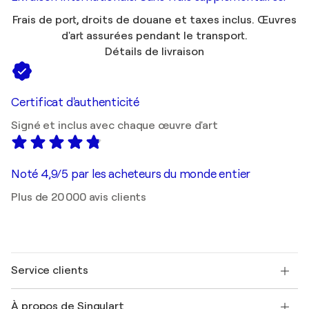
Frais de port, droits de douane et taxes inclus. Œuvres
d'art assurées pendant le transport.
Détails de livraison
Certificat d'authenticité
Signé et inclus avec chaque œuvre d'art
Noté 4,9/5 par les acheteurs du monde entier
Plus de 20 000 avis clients
Service clients
Nous contacter
À propos de Singulart
Expédition