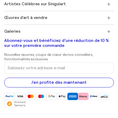
Nos artistes
Mon compte
Artistes Célèbres sur Singulart
Se connecter en tant qu'Artiste
Magazine Singulart
Protection acheteur
Emplois
+33 1 76 44 06 42
Henri Matisse
Découvrez une sélection d'art original
Œuvres d'art à vendre
Marc Chagall
Pablo Picasso
Tableaux à vendre
Salvador Dalí
Galeries
Tableaux abstraits à vendre
Banksy
Peintures à l'huile
Mr. Brainwash
Galeries d'art en France
Abonnez-vous et bénéficiez d’une réduction de 10 %
Peintures de paysage
Shepard Fairey
Galeries d'art en Belgique
sur votre première commande
Estampes
Sculptures
Nouvelles œuvres, coups de cœur de nos conseillers,
Peintures acryliques
fonctionnalités exclusives.
Saisissez
votre
adresse
e-
mail
J'en profite dès maintenant
Virement
bancaire