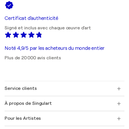
Certificat d'authenticité
Signé et inclus avec chaque œuvre d'art
Noté 4,9/5 par les acheteurs du monde entier
Plus de 20 000 avis clients
Service clients
Nous contacter
À propos de Singulart
Expédition
Politique de retour
A propos de nous
Témoignages de clients
Pour les Artistes
FAQ
Offrir une carte cadeau
Sociétés affiliées
Rejoignez notre programme commercial
Rejoindre Singulart en tant qu'artiste