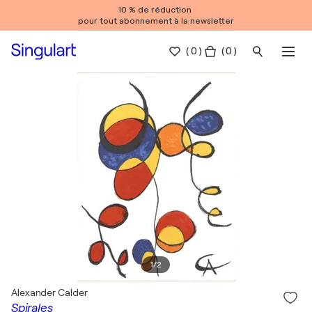
10 % de réduction
pour tout abonnement à la newsletter
(
0
)
( 0 )
1
/
2
Alexander Calder
Spirales