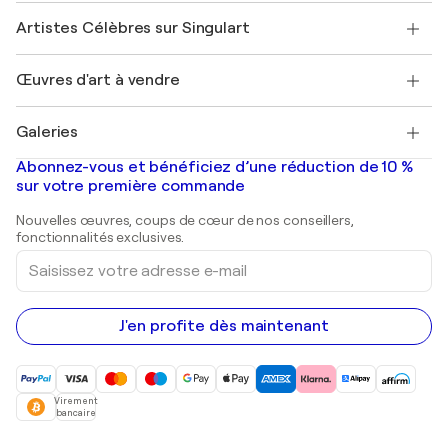
Rejoignez notre programme commercial
Rejoindre Singulart en tant qu'artiste
Nos artistes
Mon compte
Artistes Célèbres sur Singulart
Se connecter en tant qu'Artiste
Magazine Singulart
Protection acheteur
Emplois
+33 1 76 44 06 42
Henri Matisse
Découvrez une sélection d'art original
Œuvres d'art à vendre
Marc Chagall
Pablo Picasso
Tableaux à vendre
Salvador Dalí
Galeries
Tableaux abstraits à vendre
Banksy
Peintures à l'huile
Mr. Brainwash
Galeries d'art en France
Abonnez-vous et bénéficiez d’une réduction de 10 %
Peintures de paysage
Shepard Fairey
Galeries d'art en Belgique
sur votre première commande
Estampes
Sculptures
Nouvelles œuvres, coups de cœur de nos conseillers,
Peintures acryliques
fonctionnalités exclusives.
Saisissez
votre
adresse
e-
mail
J'en profite dès maintenant
Virement
bancaire