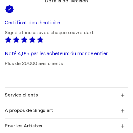
Détails de livraison
Certificat d'authenticité
Signé et inclus avec chaque œuvre d'art
Noté 4,9/5 par les acheteurs du monde entier
Plus de 20 000 avis clients
Service clients
Nous contacter
À propos de Singulart
Expédition
Politique de retour
A propos de nous
Témoignages de clients
Pour les Artistes
FAQ
Offrir une carte cadeau
Sociétés affiliées