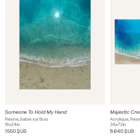
Someone To Hold My Hand
Majestic Cr
Résine, Sable sur Bois
Acrylique, Rési
18x24in
36x72in
1 550 $US
8 640 $US