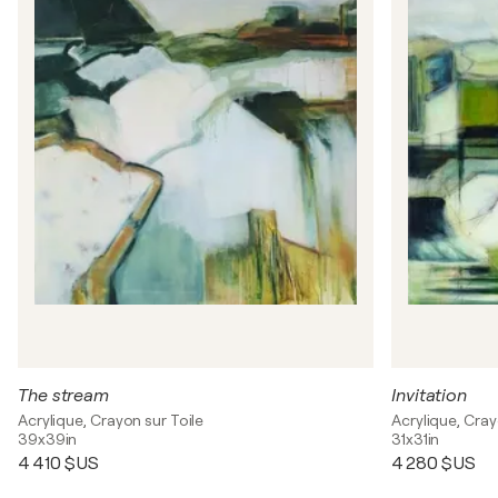
The stream
Invitation
Acrylique, Crayon sur Toile
Acrylique, Cray
39x39in
31x31in
4 410 $US
4 280 $US