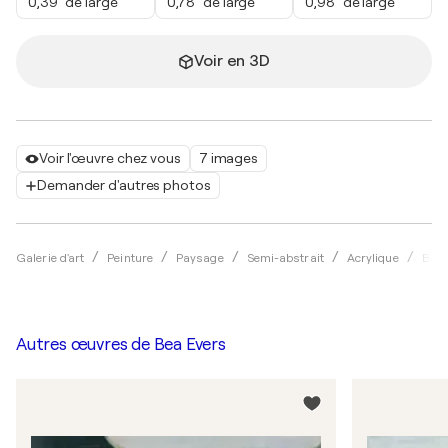
0,39" de large
0,78" de large
0,98" de large
Voir en 3D
Voir l'œuvre chez vous
7 images
Demander d'autres photos
Galerie d'art
Peinture
Paysage
Semi-abstrait
Acrylique
Bea 
Autres œuvres de
Bea Evers