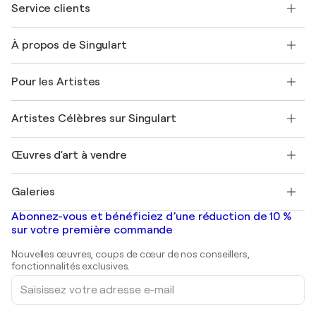
Service clients
Nous contacter
À propos de Singulart
Expédition
Politique de retour
A propos de nous
Témoignages de clients
Pour les Artistes
FAQ
Offrir une carte cadeau
Sociétés affiliées
Rejoignez notre programme commercial
Rejoindre Singulart en tant qu'artiste
Nos artistes
Mon compte
Artistes Célèbres sur Singulart
Se connecter en tant qu'Artiste
Magazine Singulart
Protection acheteur
Emplois
+33 1 76 44 06 42
Henri Matisse
Découvrez une sélection d'art original
Œuvres d'art à vendre
Marc Chagall
Pablo Picasso
Tableaux à vendre
Salvador Dalí
Galeries
Tableaux abstraits à vendre
Banksy
Peintures à l'huile
Mr. Brainwash
Galeries d'art en France
Abonnez-vous et bénéficiez d’une réduction de 10 %
Peintures de paysage
Shepard Fairey
Galeries d'art en Belgique
sur votre première commande
Estampes
Sculptures
Nouvelles œuvres, coups de cœur de nos conseillers,
Peintures acryliques
fonctionnalités exclusives.
Saisissez
votre
adresse
e-