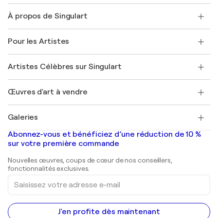
Nous contacter
À propos de Singulart
Expédition
Politique de retour
A propos de nous
Témoignages de clients
Pour les Artistes
FAQ
Offrir une carte cadeau
Sociétés affiliées
Rejoignez notre programme commercial
Rejoindre Singulart en tant qu'artiste
Nos artistes
Mon compte
Artistes Célèbres sur Singulart
Se connecter en tant qu'Artiste
Magazine Singulart
Protection acheteur
Emplois
+33 1 76 44 06 42
Henri Matisse
Découvrez une sélection d'art original
Œuvres d'art à vendre
Marc Chagall
Pablo Picasso
Tableaux à vendre
Salvador Dalí
Galeries
Tableaux abstraits à vendre
Banksy
Peintures à l'huile
Mr. Brainwash
Galeries d'art en France
Abonnez-vous et bénéficiez d’une réduction de 10 %
Peintures de paysage
Shepard Fairey
Galeries d'art en Belgique
sur votre première commande
Estampes
Sculptures
Nouvelles œuvres, coups de cœur de nos conseillers,
Peintures acryliques
fonctionnalités exclusives.
Saisissez
votre
adresse
e-
mail
J'en profite dès maintenant