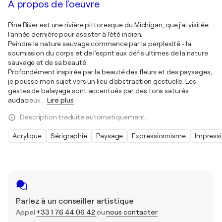
À propos de l'oeuvre
Pine River est une rivière pittoresque du Michigan, que j'ai visitée
l'année dernière pour assister à l'été indien.
Peindre la nature sauvage commence par la perplexité - la
soumission du corps et de l'esprit aux défis ultimes de la nature
sauvage et de sa beauté.
Profondément inspirée par la beauté des fleurs et des paysages,
je pousse mon sujet vers un lieu d'abstraction gestuelle. Les
gestes de balayage sont accentués par des tons saturés
audacieux.
…
Lire plus
Description traduite automatiquement.
Acrylique
Sérigraphie
Paysage
Expressionnisme
Impress
Parlez à un conseiller artistique
Appel
+33 1 76 44 06 42
ou
nous contacter