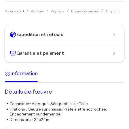
Galerie d'art
Peinture
Paysage
Expressionnisme
Acrylique
B
Expédition et retours
Garantie et paiement
Information
Détails de l'œuvre
Technique
:
Acrylique, Sérigraphie sur Toile
Finitions
:
Oeuvre sur châssis. Prête à être accrochée.
Encadrement sur demande.
Dimensions
:
24x24in