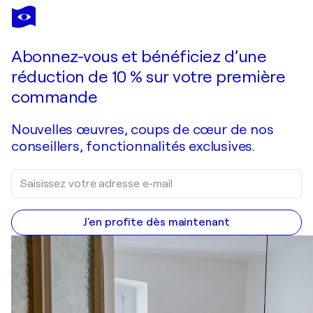
CARLOS
PUN
Vous avez adoré cette oeuvre mais elle est vendue ?
German Mona Lisa - Custom
Abonnez-vous et bénéficiez d’une
Je passe commande
réduction de 10 % sur votre première
commande
Nouvelles œuvres, coups de cœur de nos
conseillers, fonctionnalités exclusives.
J'en profite dès maintenant