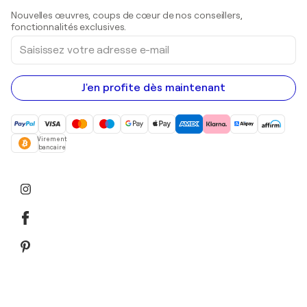
Sculptures
Nouvelles œuvres, coups de cœur de nos conseillers,
Peintures acryliques
fonctionnalités exclusives.
Saisissez
votre
adresse
e-
mail
J'en profite dès maintenant
Virement
bancaire