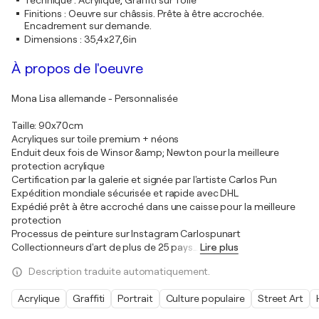
Technique
:
Acrylique, Graffiti sur Toile
Finitions
:
Oeuvre sur châssis. Prête à être accrochée.
Encadrement sur demande.
Dimensions
:
35,4x27,6in
À propos de l'oeuvre
Mona Lisa allemande - Personnalisée
Taille: 90x70cm
Acryliques sur toile premium + néons
Enduit deux fois de Winsor &amp; Newton pour la meilleure
protection acrylique
Certification par la galerie et signée par l'artiste Carlos Pun
Expédition mondiale sécurisée et rapide avec DHL
Expédié prêt à être accroché dans une caisse pour la meilleure
protection
Processus de peinture sur Instagram Carlospunart
Collectionneurs d'art de plus de 25 pays
…
Lire plus
Description traduite automatiquement.
Acrylique
Graffiti
Portrait
Culture populaire
Street Art