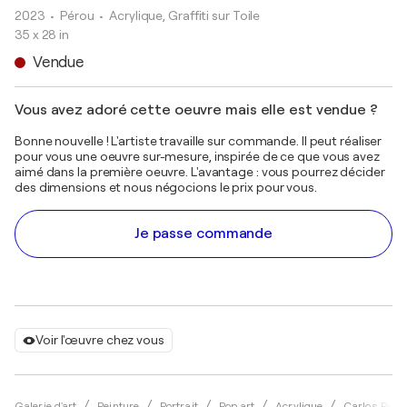
2023
• Pérou
•
Acrylique, Graffiti sur Toile
35 x 28 in
Vendue
Vous avez adoré cette oeuvre mais elle est vendue ?
Bonne nouvelle ! L'artiste travaille sur commande. Il peut réaliser
pour vous une oeuvre sur-mesure, inspirée de ce que vous avez
aimé dans la première oeuvre. L'avantage : vous pourrez décider
des dimensions et nous négocions le prix pour vous.
Je passe commande
Voir l'œuvre chez vous
Galerie d'art
Peinture
Portrait
Pop art
Acrylique
Carlos Pun