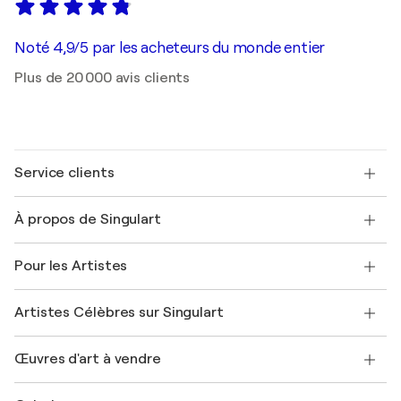
Noté 4,9/5 par les acheteurs du monde entier
Plus de 20 000 avis clients
Service clients
Nous contacter
À propos de Singulart
Expédition
Politique de retour
A propos de nous
Témoignages de clients
Pour les Artistes
FAQ
Offrir une carte cadeau
Sociétés affiliées
Rejoignez notre programme commercial
Rejoindre Singulart en tant qu'artiste
Nos artistes
Mon compte
Artistes Célèbres sur Singulart
Se connecter en tant qu'Artiste
Magazine Singulart
Protection acheteur
Emplois
+33 1 76 44 06 42
Henri Matisse
Découvrez une sélection d'art original
Œuvres d'art à vendre
Marc Chagall
Pablo Picasso
Tableaux à vendre
Salvador Dalí