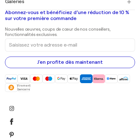
Galeries
Tableaux abstraits à vendre
Banksy
Peintures à l'huile
Mr. Brainwash
Galeries d'art en France
Abonnez-vous et bénéficiez d’une réduction de 10 %
Peintures de paysage
Shepard Fairey
Galeries d'art en Belgique
sur votre première commande
Estampes
Sculptures
Nouvelles œuvres, coups de cœur de nos conseillers,
Peintures acryliques
fonctionnalités exclusives.
Saisissez
votre
adresse
e-
mail
J'en profite dès maintenant
Virement
bancaire