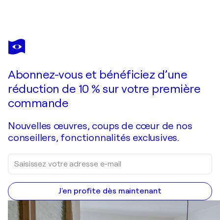
CECILIA
ANDONAEGUI
Vous avez adoré cette oeuvre mais elle est vendue ?
Maria
Abonnez-vous et bénéficiez d’une
Je passe commande
réduction de 10 % sur votre première
commande
Nouvelles œuvres, coups de cœur de nos
conseillers, fonctionnalités exclusives.
J'en profite dès maintenant