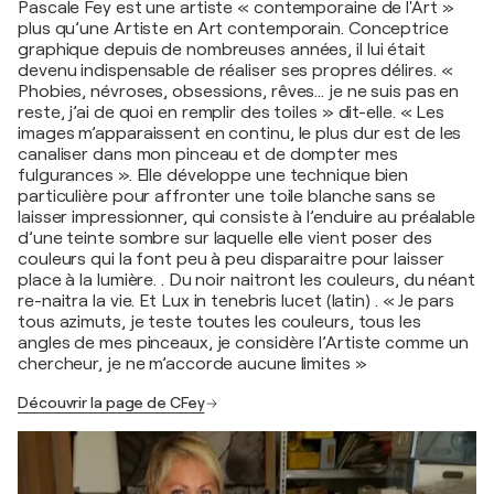
Pascale Fey est une artiste « contemporaine de l'Art »
plus qu’une Artiste en Art contemporain. Conceptrice
graphique depuis de nombreuses années, il lui était
devenu indispensable de réaliser ses propres délires. «
Phobies, névroses, obsessions, rêves... je ne suis pas en
reste, j’ai de quoi en remplir des toiles » dit-elle. « Les
images m’apparaissent en continu, le plus dur est de les
canaliser dans mon pinceau et de dompter mes
fulgurances ». Elle développe une technique bien
particulière pour affronter une toile blanche sans se
laisser impressionner, qui consiste à l’enduire au préalable
d’une teinte sombre sur laquelle elle vient poser des
couleurs qui la font peu à peu disparaitre pour laisser
place à la lumière. . Du noir naitront les couleurs, du néant
re-naitra la vie. Et Lux in tenebris lucet (latin) . « Je pars
tous azimuts, je teste toutes les couleurs, tous les
angles de mes pinceaux, je considère l’Artiste comme un
chercheur, je ne m’accorde aucune limites »
Découvrir la page de CFey