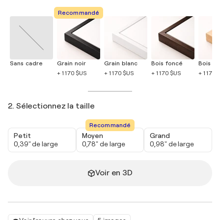
Recommandé
Sans cadre
Grain noir
Grain blanc
Bois foncé
Bois cla
+ 1 170 $US
+ 1 170 $US
+ 1 170 $US
+ 1 170 
2. Sélectionnez la taille
Recommandé
Petit
Moyen
Grand
0,39" de large
0,78" de large
0,98" de large
Voir en 3D