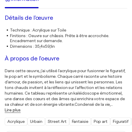
Détails de l'œuvre
Technique
:
Acrylique sur Toile
Finitions
:
Oeuvre sur châssis. Prête à être accrochée.
Encadrement sur demande.
Dimensions
:
35,4x59,1in
À propos de l'oeuvre
Dans cette œuvre, j'ai utilisé l'acrylique pour fusionner le figuratif,
le pop art et le symbolisme. Chaque carré raconte une histoire
d'amour, de passion, et les liens qui unissent les personnes. Les
tons chauds invitent à la réflexion sur l'affection et les relations
humaines. Ce tableau représente un kaléidoscope émotionnel,
une danse des cœurs et des âmes qui enrichira votre espace de
sa chaleur et de son énergie vibrante.Condensé de la vie,
…
Lire plus
Acrylique
Urbain
Street Art
Fantaisie
Pop art
Figuratif