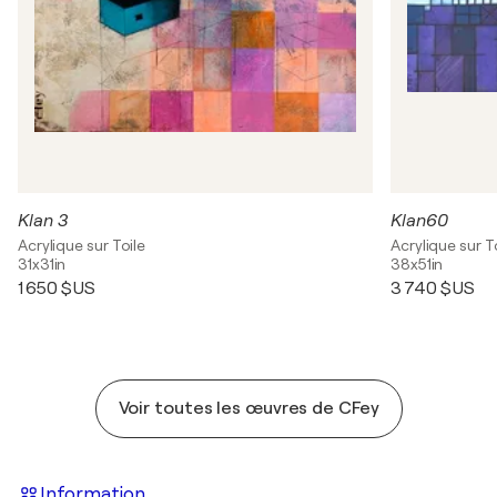
Klan 3
Klan60
Acrylique sur Toile
Acrylique sur T
31x31in
38x51in
1 650 $US
3 740 $US
Voir toutes les œuvres de CFey
Information