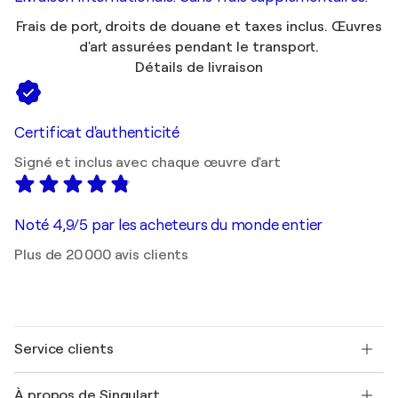
Frais de port, droits de douane et taxes inclus. Œuvres
d'art assurées pendant le transport.
Détails de livraison
Certificat d'authenticité
Signé et inclus avec chaque œuvre d'art
Noté 4,9/5 par les acheteurs du monde entier
Plus de 20 000 avis clients
Service clients
Nous contacter
À propos de Singulart
Expédition