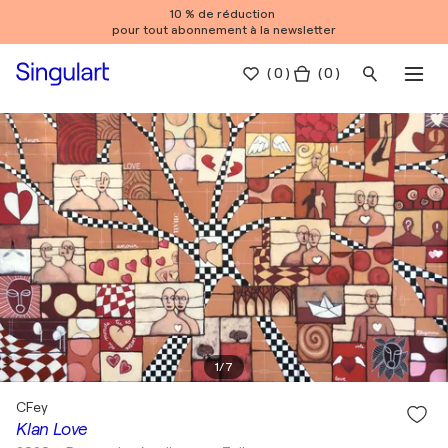
10 % de réduction
pour tout abonnement à la newsletter
(
0
)
( 0 )
1
/
7
CFey
Klan Love