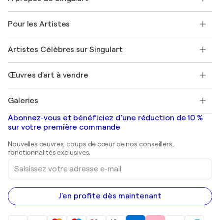
Politique de retour
A propos de nous
Témoignages de clients
Pour les Artistes
FAQ
Offrir une carte cadeau
Sociétés affiliées
Rejoignez notre programme commercial
Rejoindre Singulart en tant qu'artiste
Nos artistes
Mon compte
Artistes Célèbres sur Singulart
Se connecter en tant qu'Artiste
Magazine Singulart
Protection acheteur
Emplois
+33 1 76 44 06 42
Henri Matisse
Découvrez une sélection d'art original
Œuvres d'art à vendre
Marc Chagall
Pablo Picasso
Tableaux à vendre
Salvador Dalí
Galeries
Tableaux abstraits à vendre
Banksy
Peintures à l'huile
Mr. Brainwash
Galeries d'art en France
Abonnez-vous et bénéficiez d’une réduction de 10 %
Peintures de paysage
Shepard Fairey
Galeries d'art en Belgique
sur votre première commande
Estampes
Sculptures
Nouvelles œuvres, coups de cœur de nos conseillers,
Peintures acryliques
fonctionnalités exclusives.
Saisissez
votre
adresse
e-
mail
J'en profite dès maintenant