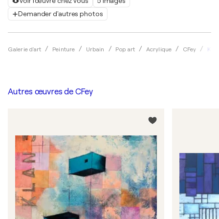
Voir l'œuvre chez vous
5 images
Demander d'autres photos
Klan
Galerie d'art
Peinture
Urbain
Pop art
Acrylique
CFey
Autres œuvres de
CFey