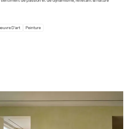
n sentiment de passion et de dynamisme, reflétant la nature
œuvre D'art
Peinture