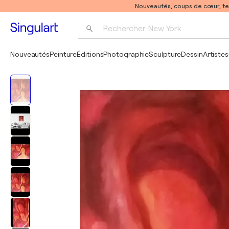
Nouveautés, coups de cœur, t
Rechercher 
New York
Photographie
Nouveautés
Peinture
Éditions
Photographie
Sculpture
Dessin
Artistes
Pop Art
Pablo Picasso