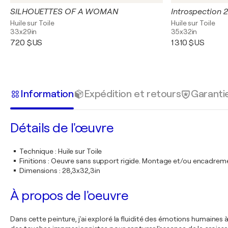
SILHOUETTES OF A WOMAN
Introspection 2
Huile sur Toile
Huile sur Toile
33x29in
35x32in
720 $US
1 310 $US
Information
Expédition et retours
Garanti
Détails de l'œuvre
Technique
:
Huile sur Toile
Finitions
:
Oeuvre sans support rigide. Montage et/ou encadrem
Dimensions
:
28,3x32,3in
À propos de l'oeuvre
Dans cette peinture, j'ai exploré la fluidité des émotions humaines 