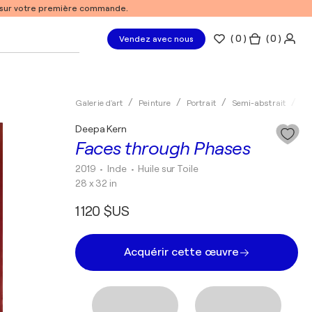
% sur votre première commande.
(
0
)
( 0 )
Vendez avec nous
Galerie d'art
Peinture
Portrait
Semi-abstrait
Hu
Deepa Kern
Faces through Phases
2019
• Inde
•
Huile sur Toile
28 x 32 in
1 120 $US
Acquérir cette œuvre