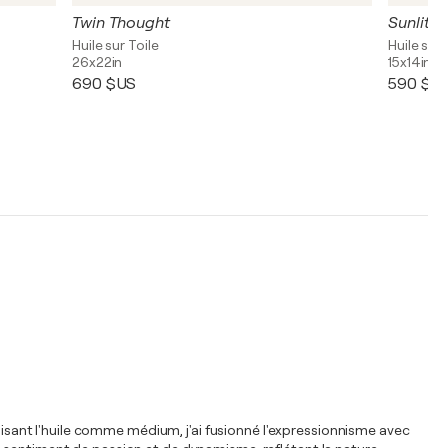
Twin Thought
Sunlit
Huile sur Toile
Huile sur 
26x22in
15x14in
690 $US
590 $U
ilisant l'huile comme médium, j'ai fusionné l'expressionnisme avec