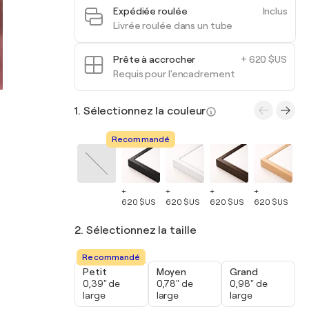
Expédiée roulée
Inclus
Livrée roulée dans un tube
Prête à accrocher
+ 620 $US
Requis pour l'encadrement
1. Sélectionnez la couleur
Recommandé
+
+
+
+
+
620 $US
620 $US
620 $US
620 $US
62
2. Sélectionnez la taille
Recommandé
Petit
Moyen
Grand
0,39" de
0,78" de
0,98" de
large
large
large