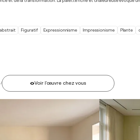
nce et de la transformation. La palette riche et chaleureuse évoque u
abstrait
Figuratif
Expressionnisme
Impressionisme
Plante
Voir l'œuvre chez vous
U