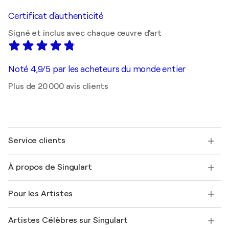
Certificat d'authenticité
Signé et inclus avec chaque œuvre d'art
Noté 4,9/5 par les acheteurs du monde entier
Plus de 20 000 avis clients
Service clients
Nous contacter
À propos de Singulart
Expédition
Politique de retour
A propos de nous
Témoignages de clients
Pour les Artistes
FAQ
Offrir une carte cadeau
Sociétés affiliées
Rejoignez notre programme commercial
Rejoindre Singulart en tant qu'artiste
Nos artistes
Mon compte
Artistes Célèbres sur Singulart
Se connecter en tant qu'Artiste
Magazine Singulart
Protection acheteur