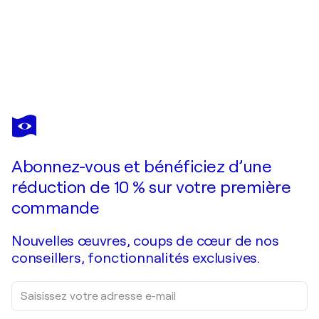
DIANA
MALIVANI
Vous avez adoré cette oeuvre mais elle est vendue ?
Promenade à Giverny
Abonnez-vous et bénéficiez d’une
Je passe commande
réduction de 10 % sur votre première
commande
Nouvelles œuvres, coups de cœur de nos
conseillers, fonctionnalités exclusives.