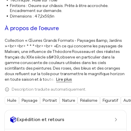
Technique
:
Huile sur Toile
Finitions
:
Oeuvre sur châssis. Prête à être accrochée.
Encadrement sur demande.
Dimensions
:
47,2x59,1in
À propos de l'oeuvre
Collection « Œuvres Grands Formats - Paysages &amp; Jardins
»<br><br> * * *<br><br> «En ce qui concerne les paysages de
Malivani, une influence de Théodore Rousseau et des réalistes
français du XIXe siècle s&#39;observe en particulier dans la
gamme coruscante de couleurs utilisées dans les ciels
scintillants des peintures. Des roses, des bleus et des oranges
doux refluent sur la toile pour transmettre le magnifique horizon
en toute saison et à toute
…
Lire plus
Description traduite automatiquement.
Huile
Paysage
Portrait
Nature
Réalisme
Figuratif
Aut
Expédition et retours