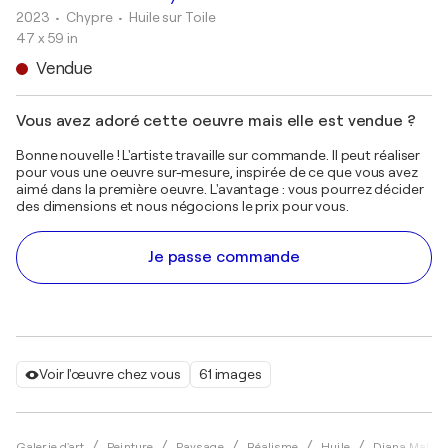
2023
• Chypre
•
Huile sur Toile
47 x 59 in
Vendue
Vous avez adoré cette oeuvre mais elle est vendue ?
Bonne nouvelle ! L'artiste travaille sur commande. Il peut réaliser
pour vous une oeuvre sur-mesure, inspirée de ce que vous avez
aimé dans la première oeuvre. L'avantage : vous pourrez décider
des dimensions et nous négocions le prix pour vous.
Je passe commande
Voir l'œuvre chez vous
61 images
Galerie d'art
Peinture
Paysage
Réalisme
Huile
Diana Maliva