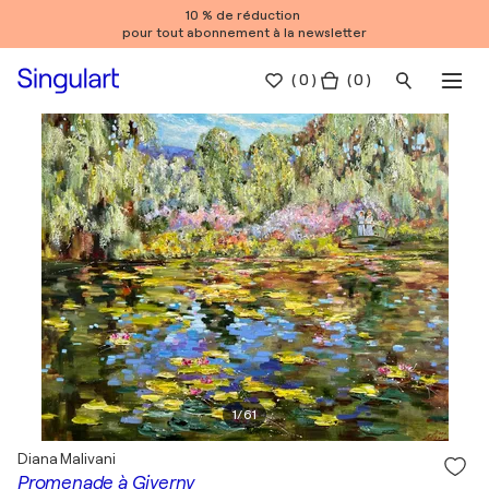
10 % de réduction
pour tout abonnement à la newsletter
(
0
)
( 0 )
1
/
61
Diana Malivani
Promenade à Giverny