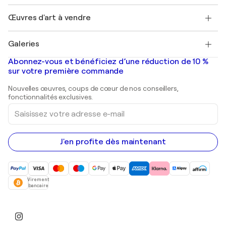
Emplois
+33 1 76 44 06 42
Henri Matisse
Découvrez une sélection d'art original
Œuvres d'art à vendre
Marc Chagall
Pablo Picasso
Tableaux à vendre
Salvador Dalí
Galeries
Tableaux abstraits à vendre
Banksy
Peintures à l'huile
Mr. Brainwash
Galeries d'art en France
Abonnez-vous et bénéficiez d’une réduction de 10 %
Peintures de paysage
Shepard Fairey
Galeries d'art en Belgique
sur votre première commande
Estampes
Sculptures
Nouvelles œuvres, coups de cœur de nos conseillers,
Peintures acryliques
fonctionnalités exclusives.
Saisissez
votre
adresse
e-
mail
J'en profite dès maintenant
Virement
bancaire