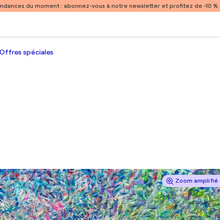
endances du moment :
abonnez-vous à notre newsletter et profitez de -10 
Offres spéciales
Zoom amplifié 