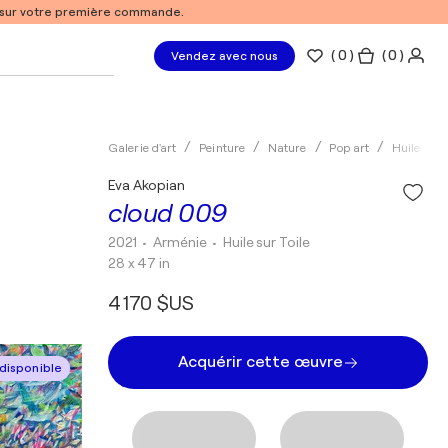
% sur votre première commande.
(
0
)
( 0 )
Vendez avec nous
Galerie d'art
Peinture
Nature
Pop art
Huile
Eva Akopian
cloud 009
2021
• Arménie
•
Huile sur Toile
28 x 47 in
4 170 $US
Acquérir cette œuvre
disponible