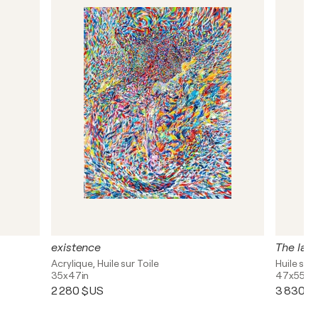
existence
Acrylique, Huile sur Toile
Huile sur 
35x47in
47x55in
2 280 $US
3 830 $