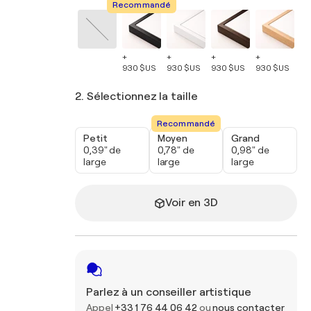
Recommandé
+
+
+
+
+
930 $US
930 $US
930 $US
930 $US
93
2. Sélectionnez la taille
Recommandé
Petit
Moyen
Grand
0,39" de
0,78" de
0,98" de
large
large
large
Voir en 3D
Parlez à un conseiller artistique
Appel
+33 1 76 44 06 42
ou
nous contacter