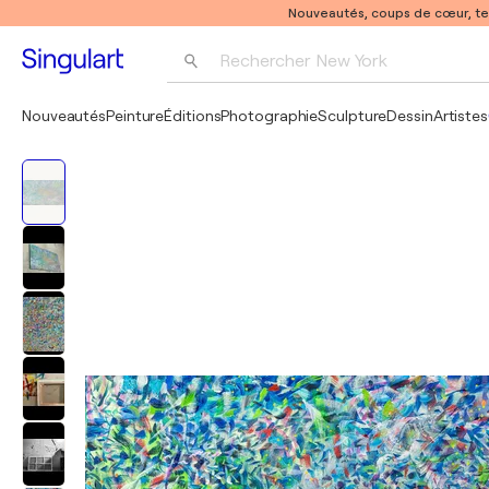
Nouveautés, coups de cœur, t
Rechercher 
New York
Photographie
Nouveautés
Peinture
Éditions
Photographie
Sculpture
Dessin
Artistes
Pop Art
Pablo Picasso