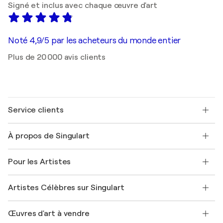
Signé et inclus avec chaque œuvre d'art
Noté 4,9/5 par les acheteurs du monde entier
Plus de 20 000 avis clients
Service clients
Nous contacter
À propos de Singulart
Expédition
Politique de retour
A propos de nous
Témoignages de clients
Pour les Artistes
FAQ
Offrir une carte cadeau
Sociétés affiliées
Rejoignez notre programme commercial
Rejoindre Singulart en tant qu'artiste
Nos artistes
Mon compte
Artistes Célèbres sur Singulart
Se connecter en tant qu'Artiste
Magazine Singulart
Protection acheteur
Emplois
+33 1 76 44 06 42
Henri Matisse
Découvrez une sélection d'art original
Œuvres d'art à vendre
Marc Chagall