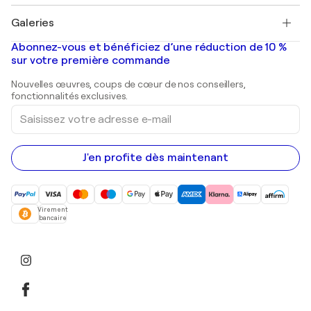
Pablo Picasso
Tableaux à vendre
Salvador Dalí
Galeries
Tableaux abstraits à vendre
Banksy
Peintures à l'huile
Mr. Brainwash
Galeries d'art en France
Abonnez-vous et bénéficiez d’une réduction de 10 %
Peintures de paysage
Shepard Fairey
Galeries d'art en Belgique
sur votre première commande
Estampes
Sculptures
Nouvelles œuvres, coups de cœur de nos conseillers,
Peintures acryliques
fonctionnalités exclusives.
Saisissez
votre
adresse
e-
mail
J'en profite dès maintenant
Virement
bancaire