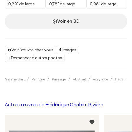
0,39" de large
0,78" de large
0,98" de large
Voir en 3D
Voir l'œuvre chez vous
4 images
Demander d'autres photos
Galerie d'art
Peinture
Paysage
Abstrait
Acrylique
Frédérique
Autres œuvres de
Frédérique Chabin-Rivière