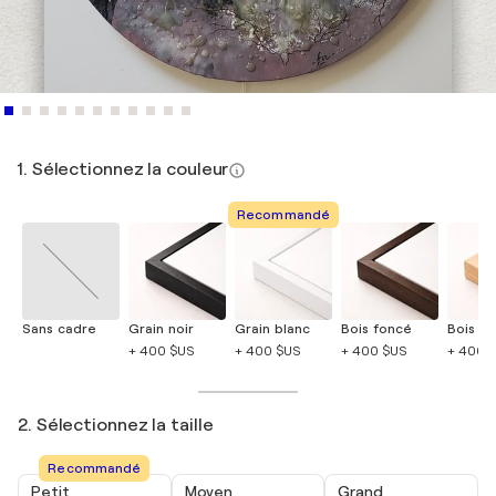
1. Sélectionnez la couleur
Recommandé
Sans cadre
Grain noir
Grain blanc
Bois foncé
Bois cla
+ 400 $US
+ 400 $US
+ 400 $US
+ 400 
2. Sélectionnez la taille
Recommandé
Petit
Moyen
Grand