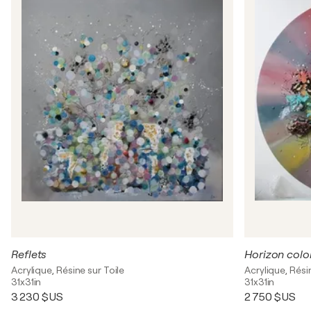
Reflets
Horizon colo
Acrylique, Résine sur Toile
Acrylique, Rési
31x31in
31x31in
3 230 $US
2 750 $US