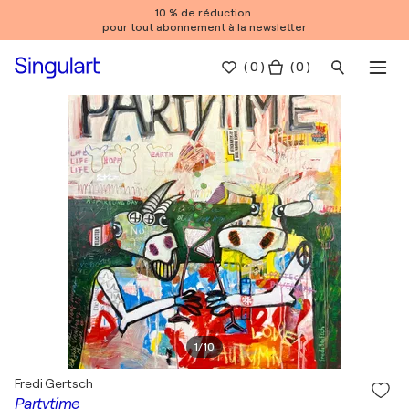
10 % de réduction
pour tout abonnement à la newsletter
(
0
)
( 0 )
1
/
10
Fredi Gertsch
Partytime