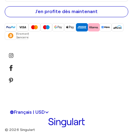
adresse
e-
mail
J'en profite dès maintenant
Virement
bancaire
Français | USD
© 2026 Singulart