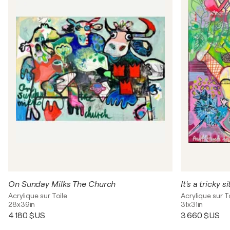
On Sunday Milks The Church
It's a tricky s
Acrylique sur Toile
Acrylique sur T
28x39in
31x31in
4 180 $US
3 660 $US