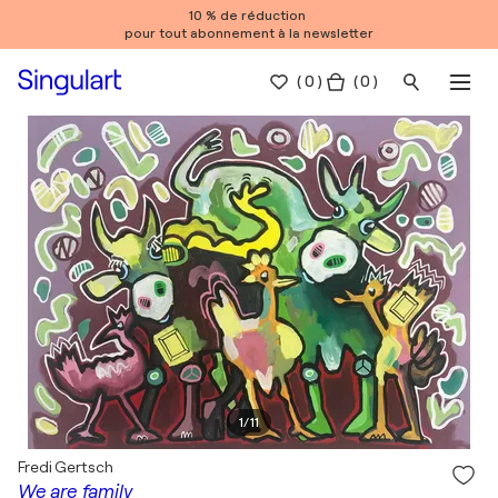
10 % de réduction
pour tout abonnement à la newsletter
(
0
)
( 0 )
1
/
11
Fredi Gertsch
We are family