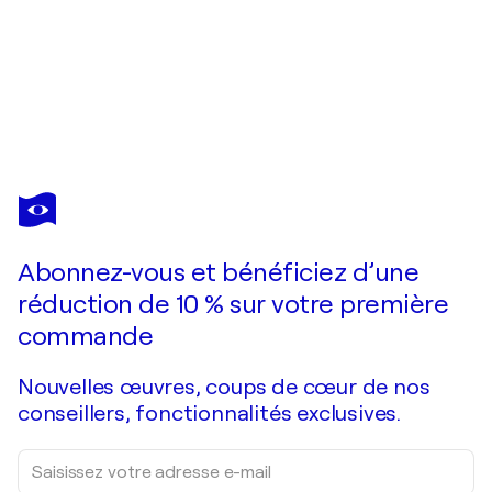
FREDI
GERTSCH
Vous avez adoré cette oeuvre mais elle est vendue ?
We are family
Abonnez-vous et bénéficiez d’une
Je passe commande
réduction de 10 % sur votre première
commande
Nouvelles œuvres, coups de cœur de nos
conseillers, fonctionnalités exclusives.