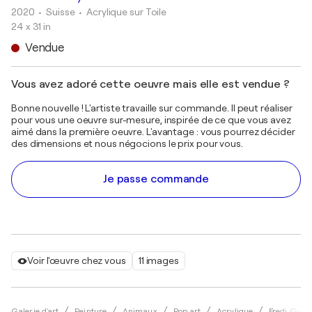
2020
• Suisse
•
Acrylique sur Toile
24 x 31 in
Vendue
Vous avez adoré cette oeuvre mais elle est vendue ?
Bonne nouvelle ! L'artiste travaille sur commande. Il peut réaliser
pour vous une oeuvre sur-mesure, inspirée de ce que vous avez
aimé dans la première oeuvre. L'avantage : vous pourrez décider
des dimensions et nous négocions le prix pour vous.
Je passe commande
Voir l'œuvre chez vous
11 images
Galerie d'art
Peinture
Animaux
Pop art
Acrylique
Fredi Gert