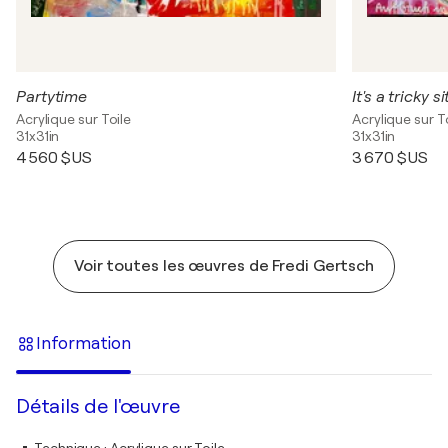
Partytime
It's a tricky s
Acrylique sur Toile
Acrylique sur T
31x31in
31x31in
4 560 $US
3 670 $US
Voir toutes les œuvres de Fredi Gertsch
Information
Détails de l'œuvre