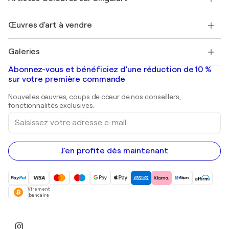
Magazine Singulart
Protection acheteur
Emplois
+33 1 76 44 06 42
Henri Matisse
Découvrez une sélection d'art original
Œuvres d'art à vendre
Marc Chagall
Pablo Picasso
Tableaux à vendre
Salvador Dalí
Galeries
Tableaux abstraits à vendre
Banksy
Peintures à l'huile
Mr. Brainwash
Galeries d'art en France
Abonnez-vous et bénéficiez d’une réduction de 10 %
Peintures de paysage
Shepard Fairey
Galeries d'art en Belgique
sur votre première commande
Estampes
Sculptures
Nouvelles œuvres, coups de cœur de nos conseillers,
Peintures acryliques
fonctionnalités exclusives.
Saisissez
votre
adresse
e-
mail
J'en profite dès maintenant
Virement
bancaire