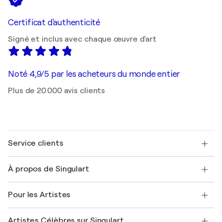
Certificat d'authenticité
Signé et inclus avec chaque œuvre d'art
Noté 4,9/5 par les acheteurs du monde entier
Plus de 20 000 avis clients
Service clients
Nous contacter
À propos de Singulart
Expédition
Politique de retour
A propos de nous
Témoignages de clients
Pour les Artistes
FAQ
Offrir une carte cadeau
Sociétés affiliées
Rejoignez notre programme commercial
Rejoindre Singulart en tant qu'artiste
Nos artistes
Mon compte
Artistes Célèbres sur Singulart
Se connecter en tant qu'Artiste