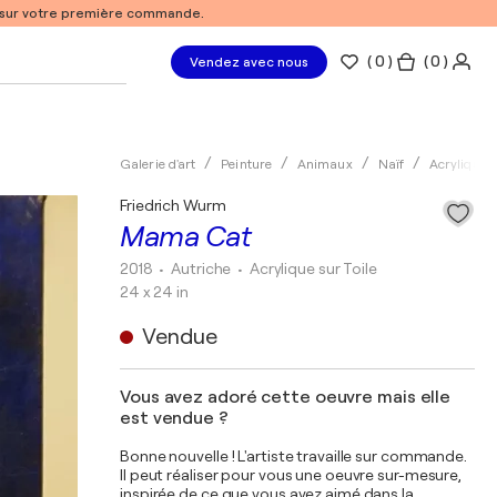
% sur votre première commande.
(
0
)
( 0 )
Vendez avec nous
Galerie d'art
Peinture
Animaux
Naïf
Acrylique
Friedrich Wurm
Mama Cat
2018
• Autriche
•
Acrylique sur Toile
24 x 24 in
Vendue
Vous avez adoré cette oeuvre mais elle
est vendue ?
Bonne nouvelle ! L'artiste travaille sur commande.
Il peut réaliser pour vous une oeuvre sur-mesure,
inspirée de ce que vous avez aimé dans la