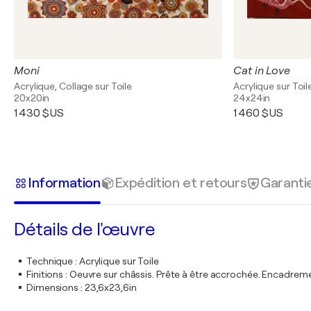
Moni
Cat in Love
Acrylique, Collage sur Toile
Acrylique sur Toil
20x20in
24x24in
1 430 $US
1 460 $US
Information
Expédition et retours
Garanti
Détails de l'œuvre
Technique
:
Acrylique sur Toile
Finitions
:
Oeuvre sur châssis. Prête à être accrochée. Encadre
Dimensions
:
23,6x23,6in