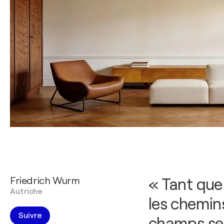
Friedrich Wurm
« Tant que 
Autriche
les chemins
Suivre
champs ser