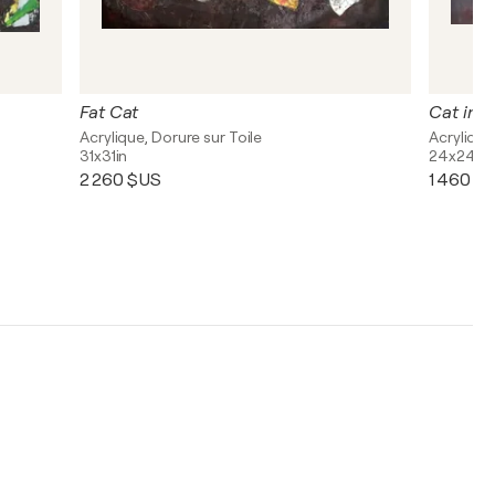
Fat Cat
Cat in L
Acrylique, Dorure sur Toile
Acrylique
31x31in
24x24in
2 260 $US
1 460 $