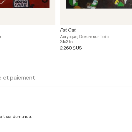
Fat Cat
e
Acrylique, Dorure sur Toile
31x31in
2 260 $US
e et paiement
ment sur demande.