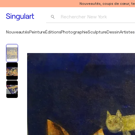
Nouveautés, coups de cœur, t
Rechercher 
New York
Photographie
Nouveautés
Peinture
Éditions
Photographie
Sculpture
Dessin
Artistes
Pop Art
Pablo Picasso