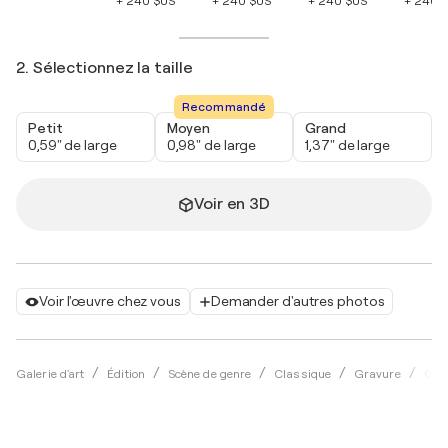
+ 240 $US
+ 240 $US
+ 240 $US
+ 240 
2. Sélectionnez la taille
Recommandé
Petit
Moyen
Grand
0,59" de large
0,98" de large
1,37" de large
Voir en 3D
Voir l'œuvre chez vous
Demander d'autres photos
Galerie d'art
Édition
Scène de genre
Classique
Gravure
Geo