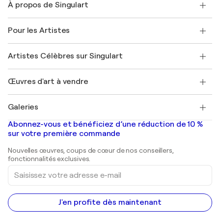
À propos de Singulart
Expédition
Politique de retour
A propos de nous
Témoignages de clients
Pour les Artistes
FAQ
Offrir une carte cadeau
Sociétés affiliées
Rejoignez notre programme commercial
Rejoindre Singulart en tant qu'artiste
Nos artistes
Mon compte
Artistes Célèbres sur Singulart
Se connecter en tant qu'Artiste
Magazine Singulart
Protection acheteur
Emplois
+33 1 76 44 06 42
Henri Matisse
Découvrez une sélection d'art original
Œuvres d'art à vendre
Marc Chagall
Pablo Picasso
Tableaux à vendre
Salvador Dalí
Galeries
Tableaux abstraits à vendre
Banksy
Peintures à l'huile
Mr. Brainwash
Galeries d'art en France
Abonnez-vous et bénéficiez d’une réduction de 10 %
Peintures de paysage
Shepard Fairey
Galeries d'art en Belgique
sur votre première commande
Estampes
Sculptures
Nouvelles œuvres, coups de cœur de nos conseillers,
Peintures acryliques
fonctionnalités exclusives.
Saisissez
votre
adresse
e-
mail
J'en profite dès maintenant