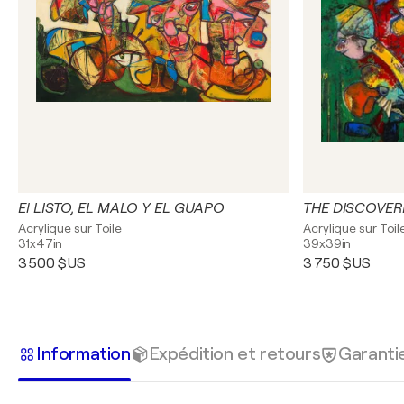
El LISTO, EL MALO Y EL GUAPO
THE DISCOVER
Acrylique sur Toile
Acrylique sur Toil
31x47in
39x39in
3 500 $US
3 750 $US
Information
Expédition et retours
Garanti