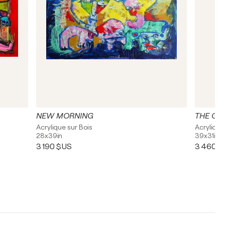
NEW MORNING
THE G
Acrylique sur Bois
Acrylique
28x39in
39x31in
3 190 $US
3 460 $