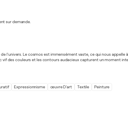
ment sur demande.
 l'univers. Le cosmos est immensément vaste, ce qui nous appelle à nou
hoc vif des couleurs et les contours audacieux capturent un moment int
uratif
Expressionnisme
œuvre D'art
Textile
Peinture