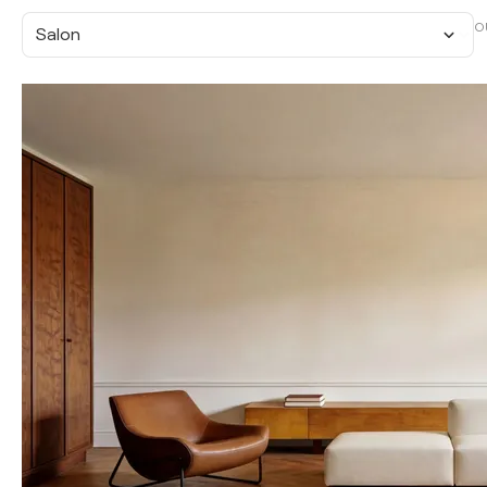
O
Salon