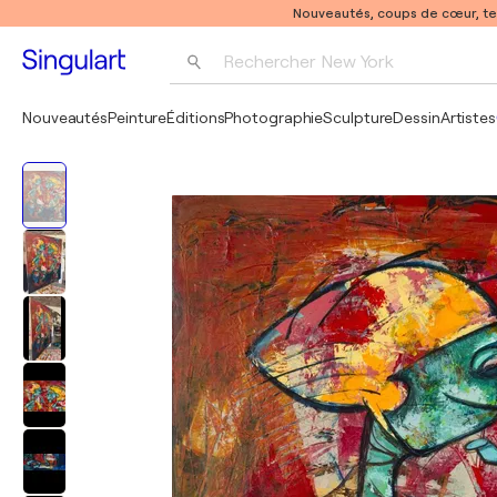
Nouveautés, coups de cœur, t
Rechercher 
New York
Photographie
Nouveautés
Peinture
Éditions
Photographie
Sculpture
Dessin
Artistes
Pop Art
Pablo Picasso