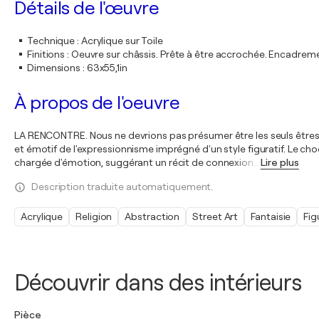
Détails de l'œuvre
Technique
:
Acrylique sur Toile
Finitions
:
Oeuvre sur châssis. Prête à être accrochée. Encadre
Dimensions
:
63x55,1in
À propos de l'oeuvre
LA RENCONTRE. Nous ne devrions pas présumer être les seuls êtres de
et émotif de l'expressionnisme imprégné d'un style figuratif. Le c
chargée d'émotion, suggérant un récit de connexion
…
Lire plus
Description traduite automatiquement.
Acrylique
Religion
Abstraction
Street Art
Fantaisie
Fig
Découvrir dans des intérieurs
Pièce