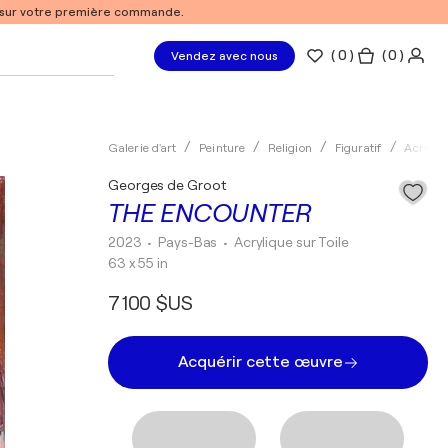
% sur votre première commande.
(
0
)
( 0 )
Vendez avec nous
Galerie d'art
Peinture
Religion
Figuratif
Acryliq
Georges de Groot
THE ENCOUNTER
2023
• Pays-Bas
•
Acrylique sur Toile
63 x 55 in
7 100 $US
Acquérir cette œuvre