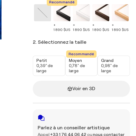
Recommandé
+
+
+
+
+
1 890 $US
1 890 $US
1 890 $US
1 890 $US
1 
2. Sélectionnez la taille
Recommandé
Petit
Moyen
Grand
0,39" de
0,78" de
0,98" de
large
large
large
Voir en 3D
Parlez à un conseiller artistique
Appel
+33 1 76 44 06 42
ou
nous contacter