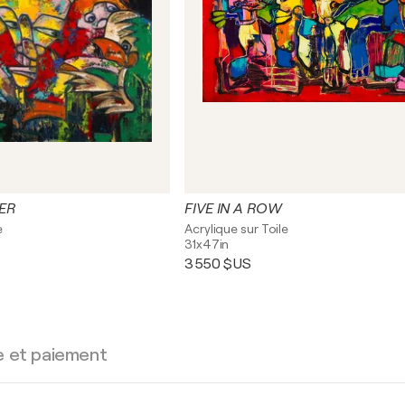
ER
FIVE IN A ROW
e
Acrylique sur Toile
31x47in
3 550 $US
e et paiement