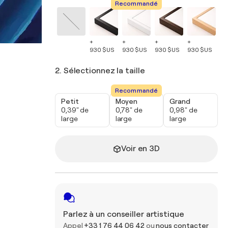
Recommandé
+
+
+
+
+
930 $US
930 $US
930 $US
930 $US
93
2. Sélectionnez la taille
Recommandé
Petit
Moyen
Grand
0,39" de
0,78" de
0,98" de
large
large
large
Voir en 3D
Parlez à un conseiller artistique
Appel
+33 1 76 44 06 42
ou
nous contacter