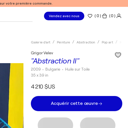
% sur votre première commande.
(
0
)
( 0 )
Vendez avec nous
Galerie d'art
Peinture
Abstraction
Pop art
Huile
Grigor Velev
"Abstraction II"
2009
• Bulgarie
•
Huile sur Toile
35 x 39 in
4 210 $US
Acquérir cette œuvre