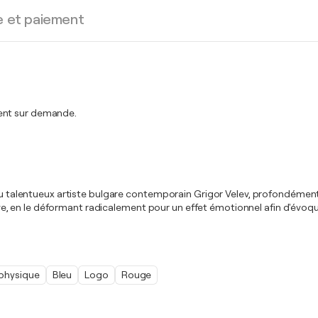
e et paiement
ment sur demande.
 du talentueux artiste bulgare contemporain Grigor Velev, profondément
, en le déformant radicalement pour un effet émotionnel afin d'évoque
physique
Bleu
Logo
Rouge