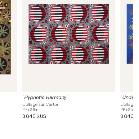
"Hypnotic Harmony"
"Underw
Collage sur Carton
Collage 
27x36in
28x35in
3 840 $US
3 840 $