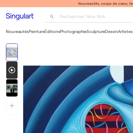
Nouveautés, coups de cœur, t
Rechercher 
New York
Photographie
Nouveautés
Peinture
Éditions
Photographie
Sculpture
Dessin
Artistes
Pop Art
Pablo Picasso