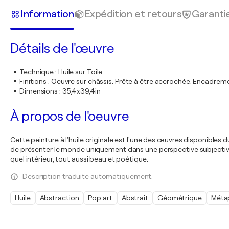
Information
Expédition et retours
Garanti
Détails de l'œuvre
Technique
:
Huile sur Toile
Finitions
:
Oeuvre sur châssis. Prête à être accrochée. Encadre
Dimensions
:
35,4x39,4in
À propos de l'oeuvre
Cette peinture à l'huile originale est l'une des œuvres disponibles
de présenter le monde uniquement dans une perspective subjective
quel intérieur, tout aussi beau et poétique.
Description traduite automatiquement.
Huile
Abstraction
Pop art
Abstrait
Géométrique
Méta