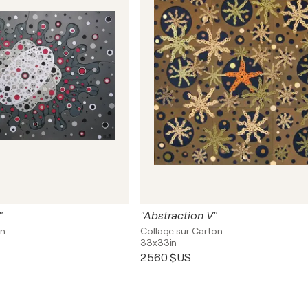
"
"Abstraction V"
on
Collage sur Carton
33x33in
2 560 $US