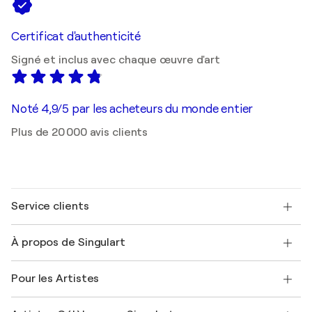
Certificat d'authenticité
Signé et inclus avec chaque œuvre d'art
Noté 4,9/5 par les acheteurs du monde entier
Plus de 20 000 avis clients
Service clients
Nous contacter
À propos de Singulart
Expédition
Politique de retour
A propos de nous
Témoignages de clients
Pour les Artistes
FAQ
Offrir une carte cadeau
Sociétés affiliées
Rejoignez notre programme commercial
Rejoindre Singulart en tant qu'artiste
Nos artistes
Mon compte