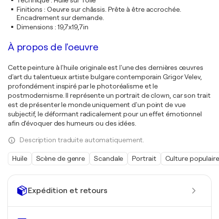
Technique
:
Huile sur Toile
Finitions
:
Oeuvre sur châssis. Prête à être accrochée.
Encadrement sur demande.
Dimensions
:
19,7x19,7in
À propos de l'oeuvre
Cette peinture à l'huile originale est l'une des dernières œuvres
d'art du talentueux artiste bulgare contemporain Grigor Velev,
profondément inspiré par le photoréalisme et le
postmodernisme. Il représente un portrait de clown, car son trait
est de présenter le monde uniquement d'un point de vue
subjectif, le déformant radicalement pour un effet émotionnel
afin d'évoquer des humeurs ou des idées.
Description traduite automatiquement.
Huile
Scène de genre
Scandale
Portrait
Culture populair
Expédition et retours