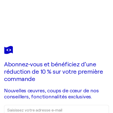
GRIGOR
VELEV
Vous avez adoré cette oeuvre mais elle est vendue ?
"Clown"
Abonnez-vous et bénéficiez d’une
Je passe commande
réduction de 10 % sur votre première
commande
Nouvelles œuvres, coups de cœur de nos
conseillers, fonctionnalités exclusives.