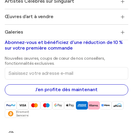
Artistes Célèbres sur Singulart
Se connecter en tant qu'Artiste
Magazine Singulart
Protection acheteur
Emplois
+33 1 76 44 06 42
Henri Matisse
Découvrez une sélection d'art original
Œuvres d'art à vendre
Marc Chagall
Pablo Picasso
Tableaux à vendre
Salvador Dalí
Galeries
Tableaux abstraits à vendre
Banksy
Peintures à l'huile
Mr. Brainwash
Galeries d'art en France
Abonnez-vous et bénéficiez d’une réduction de 10 %
Peintures de paysage
Shepard Fairey
Galeries d'art en Belgique
sur votre première commande
Estampes
Sculptures
Nouvelles œuvres, coups de cœur de nos conseillers,
Peintures acryliques
fonctionnalités exclusives.
Saisissez
votre
adresse
e-
mail
J'en profite dès maintenant
Virement
bancaire