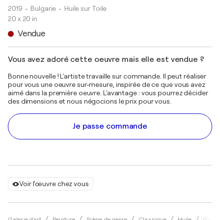
2019
• Bulgarie
•
Huile sur Toile
20 x 20 in
Vendue
Vous avez adoré cette oeuvre mais elle est vendue ?
Bonne nouvelle ! L'artiste travaille sur commande. Il peut réaliser
pour vous une oeuvre sur-mesure, inspirée de ce que vous avez
aimé dans la première oeuvre. L'avantage : vous pourrez décider
des dimensions et nous négocions le prix pour vous.
Je passe commande
Voir l'œuvre chez vous
Galerie d'art
Peinture
Scène de genre
Classique
Huile
Grigor