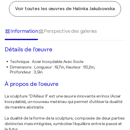
Voir toutes les œuvres de Halinka Jakubowska
Information
Perspective des galeries
Détails de l'œuvre
Technique
:
Acier Inoxydable Avec Socle
Dimensions
:
Longueur : 19,7in, Hauteur : 110,2in,
Profondeur : 3,9in
À propos de l'oeuvre
La sculpture "D'Ailleur II" est une œuvre innovante en Inox (Acier
Inoxydable), un nouveau matériau qui permet d'utiliser la dualité
de manière abstraite.
La dualité de la forme de la sculpture, composée de deux parties
distinctes mais intégrées, symbolise l'équilibre entre le passé et
le futur.