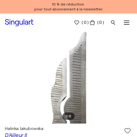
10 % de réduction
pour tout abonnement à la newsletter
(
0
)
( 0 )
1
/
6
Halinka Jakubowska
D'Ailleur II