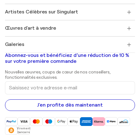
Sociétés affiliées
Rejoignez notre programme commercial
Rejoindre Singulart en tant qu'artiste
Nos artistes
Mon compte
Artistes Célèbres sur Singulart
Se connecter en tant qu'Artiste
Magazine Singulart
Protection acheteur
Emplois
+33 1 76 44 06 42
Henri Matisse
Découvrez une sélection d'art original
Œuvres d'art à vendre
Marc Chagall
Pablo Picasso
Tableaux à vendre
Salvador Dalí
Galeries
Tableaux abstraits à vendre
Banksy
Peintures à l'huile
Mr. Brainwash
Galeries d'art en France
Abonnez-vous et bénéficiez d’une réduction de 10 %
Peintures de paysage
Shepard Fairey
Galeries d'art en Belgique
sur votre première commande
Estampes
Sculptures
Nouvelles œuvres, coups de cœur de nos conseillers,
Peintures acryliques
fonctionnalités exclusives.
Saisissez
votre
adresse
e-
mail
J'en profite dès maintenant
Virement
bancaire