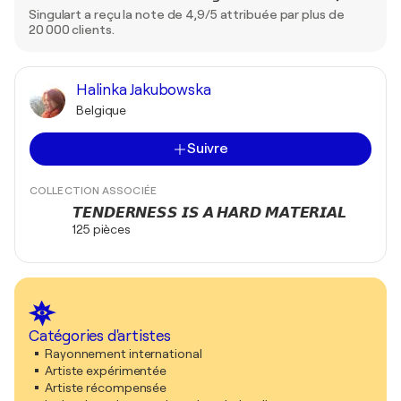
Singulart a reçu la note de 4,9/5 attribuée par plus de
20 000 clients.
Halinka Jakubowska
Belgique
Suivre
COLLECTION ASSOCIÉE
𝙏𝙀𝙉𝘿𝙀𝙍𝙉𝙀𝙎𝙎 𝙄𝙎 𝘼 𝙃𝘼𝙍𝘿 𝙈𝘼𝙏𝙀𝙍𝙄𝘼𝙇
125 pièces
Catégories d'artistes
Rayonnement international
Artiste expérimentée
Artiste récompensée