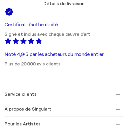
Détails de livraison
Certificat d'authenticité
Signé et inclus avec chaque œuvre d'art
Noté 4,9/5 par les acheteurs du monde entier
Plus de 20 000 avis clients
Service clients
Nous contacter
À propos de Singulart
Expédition
Politique de retour
A propos de nous
Témoignages de clients
Pour les Artistes
FAQ
Offrir une carte cadeau