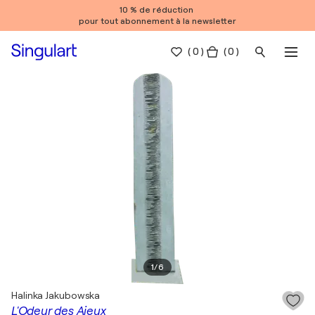
10 % de réduction
pour tout abonnement à la newsletter
(
0
)
( 0 )
1
/
6
Halinka Jakubowska
L'Odeur des Aieux