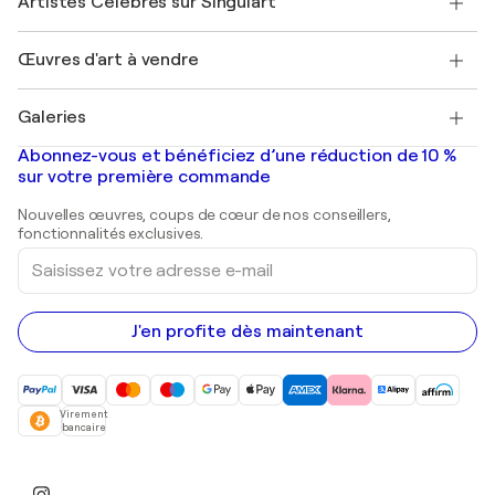
Artistes Célèbres sur Singulart
Se connecter en tant qu'Artiste
Magazine Singulart
Protection acheteur
Emplois
+33 1 76 44 06 42
Henri Matisse
Découvrez une sélection d'art original
Œuvres d'art à vendre
Marc Chagall
Pablo Picasso
Tableaux à vendre
Salvador Dalí
Galeries
Tableaux abstraits à vendre
Banksy
Peintures à l'huile
Mr. Brainwash
Galeries d'art en France
Abonnez-vous et bénéficiez d’une réduction de 10 %
Peintures de paysage
Shepard Fairey
Galeries d'art en Belgique
sur votre première commande
Estampes
Sculptures
Nouvelles œuvres, coups de cœur de nos conseillers,
Peintures acryliques
fonctionnalités exclusives.
Saisissez
votre
adresse
e-
mail
J'en profite dès maintenant
Virement
bancaire