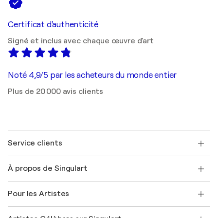
Certificat d'authenticité
Signé et inclus avec chaque œuvre d'art
Noté 4,9/5 par les acheteurs du monde entier
Plus de 20 000 avis clients
Service clients
Nous contacter
À propos de Singulart
Expédition
Politique de retour
A propos de nous
Témoignages de clients
Pour les Artistes
FAQ
Offrir une carte cadeau
Sociétés affiliées
Rejoignez notre programme commercial
Rejoindre Singulart en tant qu'artiste
Nos artistes
Mon compte