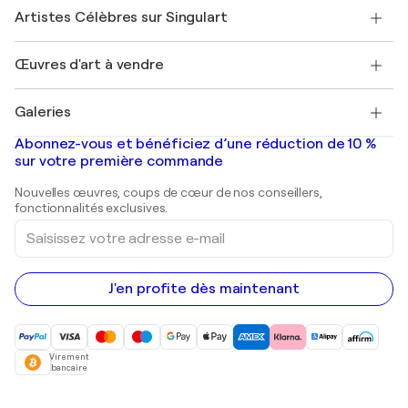
Rejoindre Singulart en tant qu'artiste
Nos artistes
Mon compte
Artistes Célèbres sur Singulart
Se connecter en tant qu'Artiste
Magazine Singulart
Protection acheteur
Emplois
+33 1 76 44 06 42
Henri Matisse
Découvrez une sélection d'art original
Œuvres d'art à vendre
Marc Chagall
Pablo Picasso
Tableaux à vendre
Salvador Dalí
Galeries
Tableaux abstraits à vendre
Banksy
Peintures à l'huile
Mr. Brainwash
Galeries d'art en France
Abonnez-vous et bénéficiez d’une réduction de 10 %
Peintures de paysage
Shepard Fairey
Galeries d'art en Belgique
sur votre première commande
Estampes
Sculptures
Nouvelles œuvres, coups de cœur de nos conseillers,
Peintures acryliques
fonctionnalités exclusives.
Saisissez
votre
adresse
e-
mail
J'en profite dès maintenant
Virement
bancaire