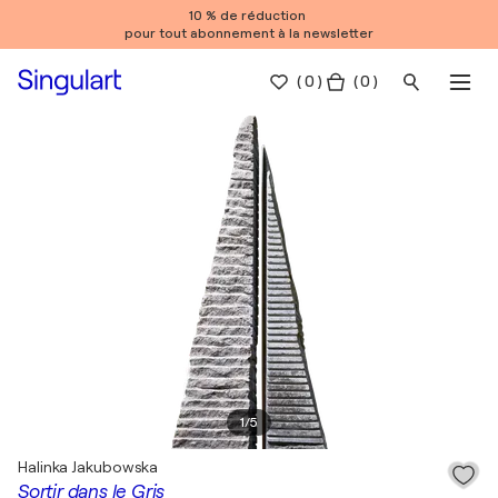
10 % de réduction
pour tout abonnement à la newsletter
(
0
)
( 0 )
1
/
5
Halinka Jakubowska
Sortir dans le Gris