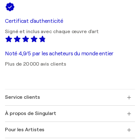
Certificat d'authenticité
Signé et inclus avec chaque œuvre d'art
Noté 4,9/5 par les acheteurs du monde entier
Plus de 20 000 avis clients
Service clients
Nous contacter
À propos de Singulart
Expédition
Politique de retour
A propos de nous
Témoignages de clients
Pour les Artistes
FAQ
Offrir une carte cadeau
Sociétés affiliées
Rejoignez notre programme commercial