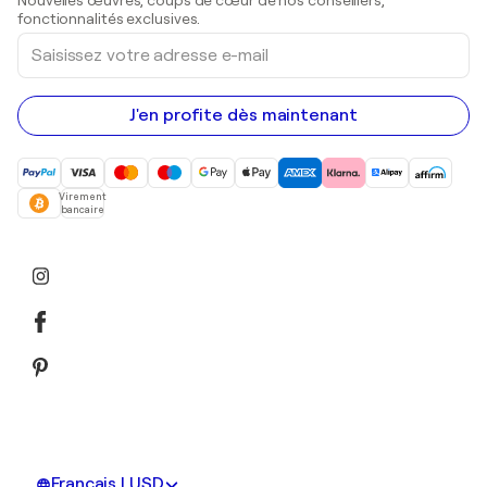
Nouvelles œuvres, coups de cœur de nos conseillers,
Peintures acryliques
fonctionnalités exclusives.
Saisissez
votre
adresse
e-
mail
J'en profite dès maintenant
Virement
bancaire
Français | USD