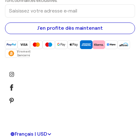
fonctionnalités exclusives.
Saisissez
votre
adresse
e-
mail
J'en profite dès maintenant
Virement
bancaire
Français | USD