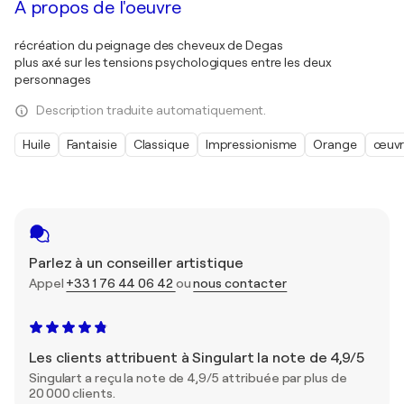
À propos de l'oeuvre
récréation du peignage des cheveux de Degas
plus axé sur les tensions psychologiques entre les deux
personnages
Description traduite automatiquement.
Huile
Fantaisie
Classique
Impressionisme
Orange
œuvr
Parlez à un conseiller artistique
Appel
+33 1 76 44 06 42
ou
nous contacter
Les clients attribuent à Singulart la note de 4,9/5
Singulart a reçu la note de 4,9/5 attribuée par plus de
20 000 clients.