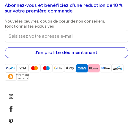
Peintures à l'huile
Mr. Brainwash
Galeries d'art en France
Abonnez-vous et bénéficiez d’une réduction de 10 %
Peintures de paysage
Shepard Fairey
Galeries d'art en Belgique
sur votre première commande
Estampes
Sculptures
Nouvelles œuvres, coups de cœur de nos conseillers,
Peintures acryliques
fonctionnalités exclusives.
Saisissez
votre
adresse
e-
mail
J'en profite dès maintenant
Virement
bancaire