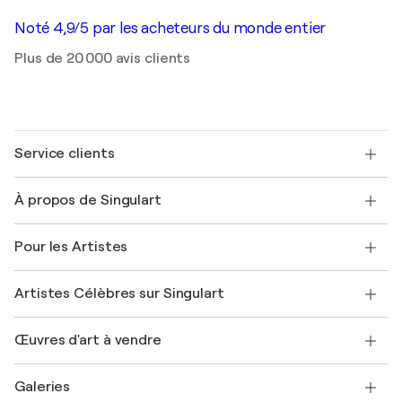
Noté 4,9/5 par les acheteurs du monde entier
Plus de 20 000 avis clients
Service clients
Nous contacter
À propos de Singulart
Expédition
Politique de retour
A propos de nous
Témoignages de clients
Pour les Artistes
FAQ
Offrir une carte cadeau
Sociétés affiliées
Rejoignez notre programme commercial
Rejoindre Singulart en tant qu'artiste
Nos artistes
Mon compte
Artistes Célèbres sur Singulart
Se connecter en tant qu'Artiste
Magazine Singulart
Protection acheteur
Emplois
+33 1 76 44 06 42
Henri Matisse
Découvrez une sélection d'art original
Œuvres d'art à vendre
Marc Chagall
Pablo Picasso
Tableaux à vendre
Salvador Dalí
Galeries
Tableaux abstraits à vendre
Banksy